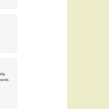
alig
ehands