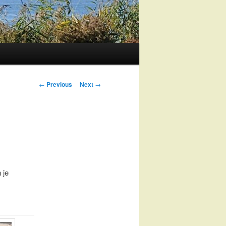
Post
←
Previous
Next
→
navigation
 je