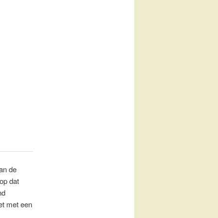
aan de
op dat
nd
het met een