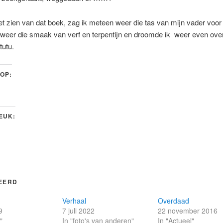
et zien van dat boek, zag ik meteen weer die tas van mijn vader voor
 weer die smaak van verf en terpentijn en droomde ik weer even over
tutu.
 OP:
LEUK:
EERD
Verhaal
Overdaad
9
7 juli 2022
22 november 2016
"
In "foto's van anderen"
In "Actueel"