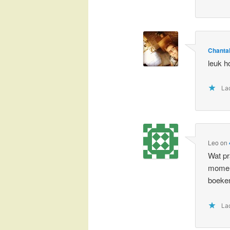
Chanta
leuk h
Lad
Leo
on
Wat pr
moment
boeke
Lad