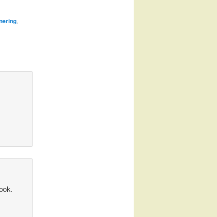
nering
,
 ook.