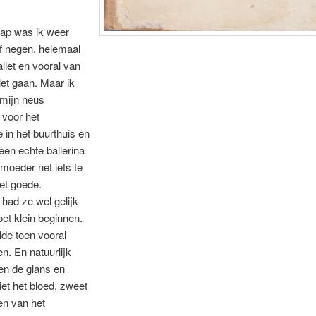
lap was ik weer
of negen, helemaal
llet en vooral van
llet gaan. Maar ik
 mijn neus
 voor het
e in het buurthuis en
 een echte ballerina
moeder net iets te
et goede.
had ze wel gelijk
oet klein beginnen.
lde toen vooral
en. En natuurlijk
een de glans en
niet het bloed, zweet
en van het