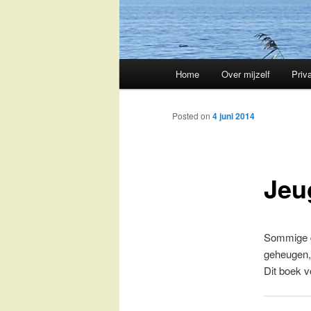
Main
Home
Over mijzelf
Priv
Skip
menu
to
Posted on
4 juni 2014
primary
Jeu
content
Sommige di
geheugen, 
Dit boek v