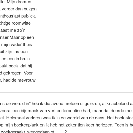
llet.Mijn dromen
t verder dan buigen
nthousiast publiek,
chtige roomwitte
naast me zo’n
nser.Maar op een
mijn vader thuis
it zijn tas een
 en een in bruin
pakt boek, dat hij
ad gekregen. Voor
r, had de mevrouw
ns de wereld in” heb ik die avond meteen uitgelezen, al knabbelend 
vooral een bijsmaak van verf en terpentine had, maar dat deerde me 
t. Helemaal verloren was ik in de wereld van de dans. Het boek sto
op mijn boekenplank en ik heb het zeker tien keer herlezen. Toen is 
g zoekgeraakt, weggedaan of ……?