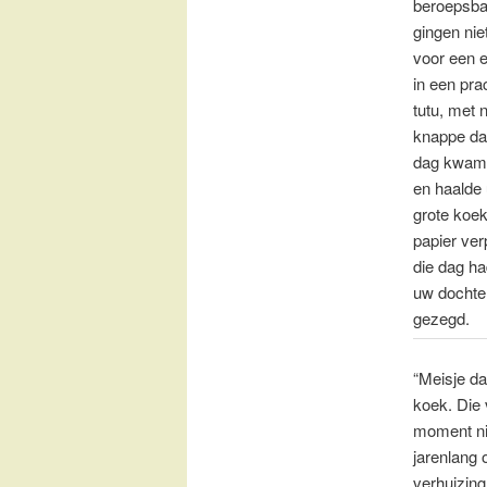
beroepsba
gingen nie
voor een e
in een pra
tutu, met 
knappe da
dag kwam 
en haalde u
grote koek
papier ver
die dag h
uw dochte
gezegd.
“Meisje da
koek. Die 
moment nie
jarenlang 
verhuizin