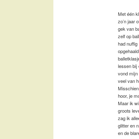
Met één k
zo’n jaar 
gek van ba
zelf op ba
had nuffig
opgehaald
balletklasj
lessen bij
vond mijn 
veel van h
Misschien 
hoor, je m
Maar ik wi
groots lev
zag ik all
glitter en 
en de blar