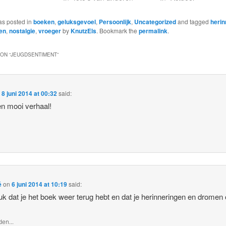
as posted in
boeken
,
geluksgevoel
,
Persoonlijk
,
Uncategorized
and tagged
herin
en
,
nostalgie
,
vroeger
by
KnutzEls
. Bookmark the
permalink
.
ON “
JEUGDSENTIMENT
”
n
8 juni 2014 at 00:32
said:
n mooi verhaal!
é
on
6 juni 2014 at 10:19
said:
uk dat je het boek weer terug hebt en dat je herinneringen en dromen
en...