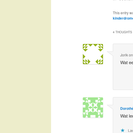
This entry w
kinderdrom
4 THOUGHTS 
Jorik
o
Wat ee
Doroth
Wat le
Lad