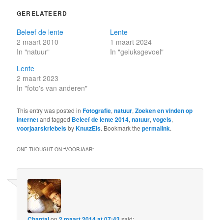
GERELATEERD
Beleef de lente
Lente
2 maart 2010
1 maart 2024
In "natuur"
In "geluksgevoel"
Lente
2 maart 2023
In "foto's van anderen"
This entry was posted in
Fotografie
,
natuur
,
Zoeken en vinden op
internet
and tagged
Beleef de lente 2014
,
natuur
,
vogels
,
voorjaarskriebels
by
KnutzEls
. Bookmark the
permalink
.
ONE THOUGHT ON “
VOORJAAR
”
Chantal
on
2 maart 2014 at 07:43
said: