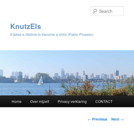
Sear
KnutzEls
It takes a lifetime to become a child (Pablo Picasso)
Main
Home
Over mijzelf
Privacy verklaring
CONTACT
Skip
menu
to
Post
←
Previous
Next
→
navigation
primary