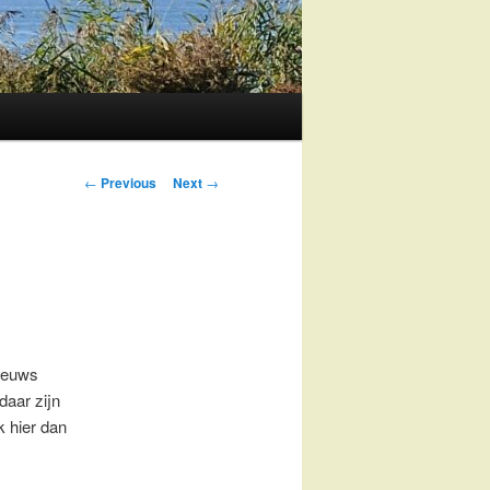
Post
←
Previous
Next
→
navigation
nieuws
daar zijn
k hier dan