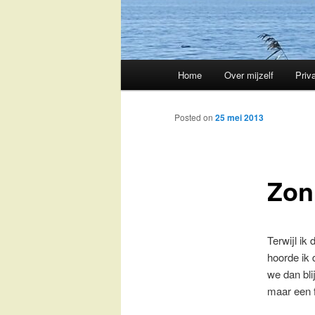
Main
Home
Over mijzelf
Priv
Skip
menu
to
Posted on
25 mei 2013
primary
Zon
content
Terwijl ik 
hoorde ik 
we dan bli
maar een f