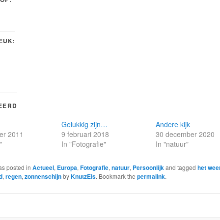
LEUK:
EERD
Gelukkig zijn…
Andere kijk
er 2011
9 februari 2018
30 december 2020
"
In "Fotografie"
In "natuur"
as posted in
Actueel
,
Europa
,
Fotografie
,
natuur
,
Persoonlijk
and tagged
het wee
d
,
regen
,
zonnenschijn
by
KnutzEls
. Bookmark the
permalink
.