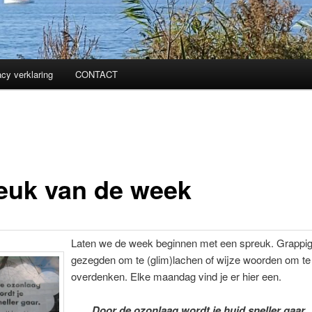
acy verklaring
CONTACT
euk van de week
Laten we de week beginnen met een spreuk. Grappi
gezegden om te (glim)lachen of wijze woorden om te
overdenken. Elke maandag vind je er hier een.
Door de ozonlaag wordt je huid sneller gaar