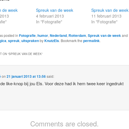
n de week
Spreuk van de week
Spreuk van de week
 2013
4 februari 2013
11 februari 2013
fie"
In "Fotografie"
In "Fotografie"
as posted in
Fotografie
,
humor
,
Nederland
,
Rotterdam
,
Spreuk van de week
and 
gica
,
spreuk
,
uitspraken
by
KnutzEls
. Bookmark the
permalink
.
 ON “
SPREUK VAN DE WEEK
”
é
on
21 januari 2013 at 13:56
said:
 de like-knop bij jou Els. Voor deze had ik hem twee keer ingedrukt
Comments are closed.