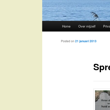
Main
Home
Over mijzelf
Priv
Skip
menu
to
Posted on
21 januari 2013
primary
Spr
content