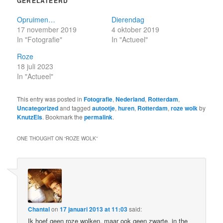
GERELATEERD
Opruimen…
Dierendag
17 november 2019
4 oktober 2019
In "Fotografie"
In "Actueel"
Roze
18 juli 2023
In "Actueel"
This entry was posted in
Fotografie
,
Nederland
,
Rotterdam
,
Uncategorized
and tagged
autootje
,
huren
,
Rotterdam
,
roze wolk
by
KnutzEls
. Bookmark the
permalink
.
ONE THOUGHT ON “
ROZE WOLK
”
Chantal
on
17 januari 2013 at 11:03
said:
Ik hoef geen roze wolken, maar ook geen zwarte, in the