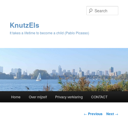
Sear
KnutzEls
It takes a lifetime to become a child (Pablo Picasso)
Main
Home
Over mijzelf
Privacy verklaring
CONTACT
Skip
menu
to
Post
←
Previous
Next
→
navigation
primary