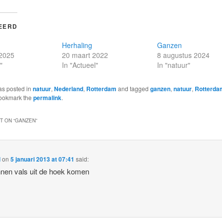
EERD
Herhaling
Ganzen
 2025
20 maart 2022
8 augustus 2024
"
In "Actueel"
In "natuur"
as posted in
natuur
,
Nederland
,
Rotterdam
and tagged
ganzen
,
natuur
,
Rotterda
Bookmark the
permalink
.
 ON “
GANZEN
”
l
on
5 januari 2013 at 07:41
said:
nen vals uit de hoek komen