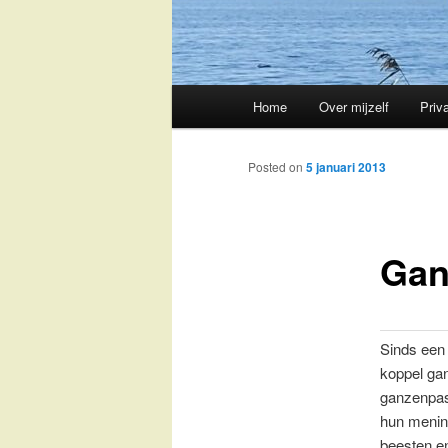
Main
Home
Over mijzelf
Priv
Skip
menu
to
Posted on
5 januari 2013
primary
Gan
content
Sinds een 
koppel gan
ganzenpas
hun mening
beesten en