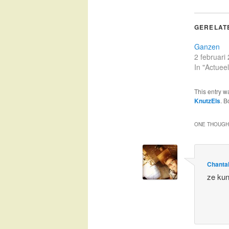
GERELAT
Ganzen
2 februari
In "Actueel
This entry w
KnutzEls
. 
ONE THOUGHT
Chanta
ze kun