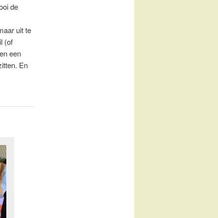
ooi de
maar uit te
l (of
 en een
itten. En