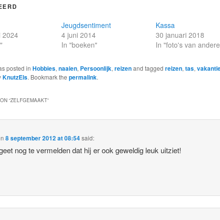
EERD
Jeugdsentiment
Kassa
i 2024
4 juni 2014
30 januari 2018
"
In "boeken"
In "foto's van ander
as posted in
Hobbies
,
naaien
,
Persoonlijk
,
reizen
and tagged
reizen
,
tas
,
vakanti
y
KnutzEls
. Bookmark the
permalink
.
ON “
ZELFGEMAAKT
”
on
8 september 2012 at 08:54
said:
geet nog te vermelden dat hij er ook geweldig leuk uitziet!