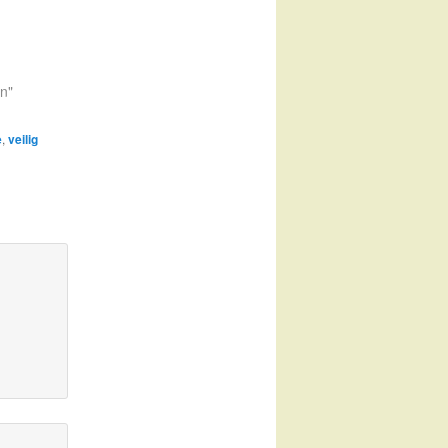
en"
e
,
veilig