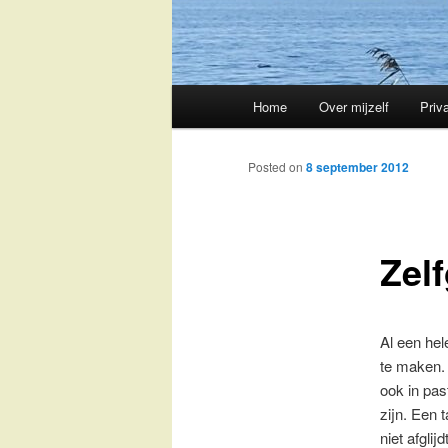
Main
Home
Over mijzelf
Priv
Skip
menu
to
Posted on
8 september 2012
primary
Zel
content
Al een hel
te maken. 
ook in pas
zijn. Een 
niet afgli