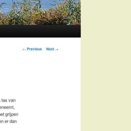
Post
←
Previous
Next
→
navigation
n tas van
eeneemt,
et grijpen
en er dan