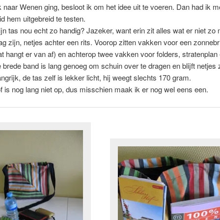
k naar Wenen ging, besloot ik om het idee uit te voeren. Dan had ik m
d hem uitgebreid te testen.
n tas nou echt zo handig? Jazeker, want erin zit alles wat er niet zo 
 zijn, netjes achter een rits. Voorop zitten vakken voor een zonnebri
at hangt er van af) en achterop twee vakken voor folders, stratenplan
 brede band is lang genoeg om schuin over te dragen en blijft netjes z
ngrijk, de tas zelf is lekker licht, hij weegt slechts 170 gram.
of is nog lang niet op, dus misschien maak ik er nog wel eens een.