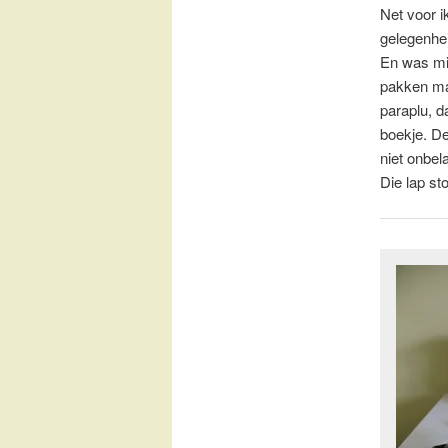
Net voor i
gelegenhei
En was mij
pakken mag
paraplu, d
boekje. De
niet onbela
Die lap st