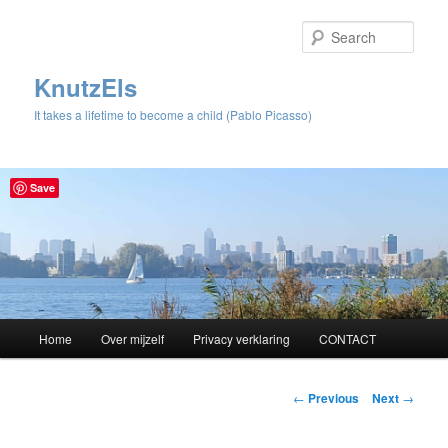
Sear
KnutzEls
It takes a lifetime to become a child (Pablo Picasso)
Save
Main
Home
Over mijzelf
Privacy verklaring
CONTACT
Skip
menu
to
Post
←
Previous
Next
→
navigation
primary