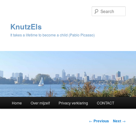
Sear
KnutzEls
It takes a lifetime to become a child (Pablo Picasso)
Main
Home
Over mijzelf
Privacy verklaring
CONTACT
Skip
menu
to
Post
←
Previous
Next
→
navigation
primary