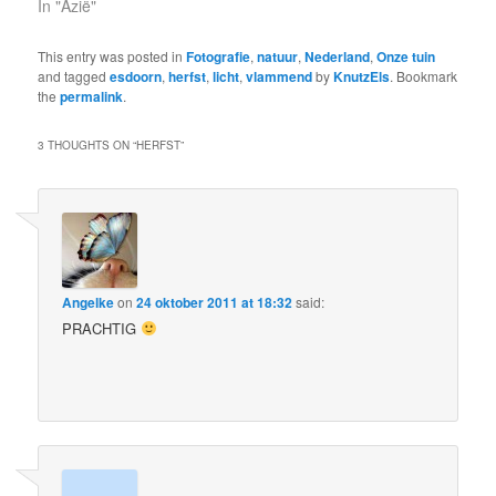
In "Azië"
This entry was posted in
Fotografie
,
natuur
,
Nederland
,
Onze tuin
and tagged
esdoorn
,
herfst
,
licht
,
vlammend
by
KnutzEls
. Bookmark
the
permalink
.
3 THOUGHTS ON “
HERFST
”
Angelke
on
24 oktober 2011 at 18:32
said:
PRACHTIG