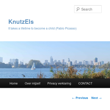
Sear
KnutzEls
It takes a lifetime to become a child (Pablo Picasso)
Main
Home
Over mijzelf
Privacy verklaring
CONTACT
Skip
menu
to
Post
←
Previous
Next
→
navigation
primary