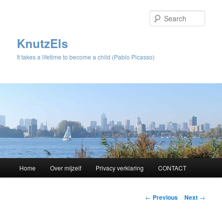
Sear
KnutzEls
It takes a lifetime to become a child (Pablo Picasso)
Main
Home
Over mijzelf
Privacy verklaring
CONTACT
Skip
menu
to
Post
←
Previous
Next
→
navigation
primary