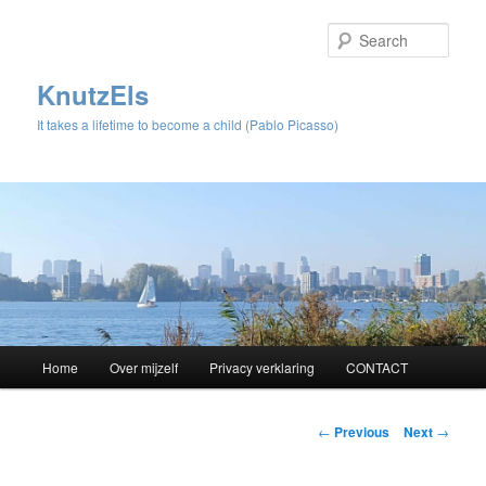
Sear
KnutzEls
It takes a lifetime to become a child (Pablo Picasso)
Main
Home
Over mijzelf
Privacy verklaring
CONTACT
Skip
menu
to
Post
←
Previous
Next
→
navigation
primary