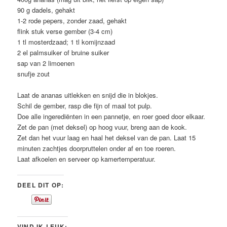
90 g dadels, gehakt
1-2 rode pepers, zonder zaad, gehakt
flink stuk verse gember (3-4 cm)
1 tl mosterdzaad; 1 tl komijnzaad
2 el palmsuiker of bruine suiker
sap van 2 limoenen
snufje zout
Laat de ananas uitlekken en snijd die in blokjes.
Schil de gember, rasp die fijn of maal tot pulp.
Doe alle ingerediënten in een pannetje, en roer goed door elkaar.
Zet de pan (met deksel) op hoog vuur, breng aan de kook.
Zet dan het vuur laag en haal het deksel van de pan. Laat 15
minuten zachtjes doorpruttelen onder af en toe roeren.
Laat afkoelen en serveer op kamertemperatuur.
DEEL DIT OP:
VIND IK LEUK: