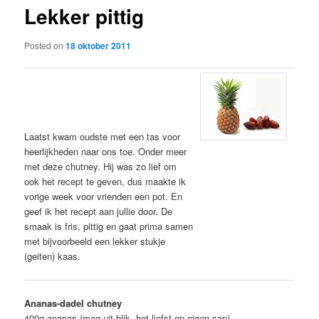
Lekker pittig
content
Posted on
18 oktober 2011
Laatst kwam oudste met een tas voor
heerlijkheden naar ons toe. Onder meer
met deze chutney. Hij was zo lief om
ook het recept te geven, dus maakte ik
vorige week voor vrienden een pot. En
geef ik het recept aan jullie door. De
smaak is fris, pittig en gaat prima samen
met bijvoorbeeld een lekker stukje
(geiten) kaas.
Ananas-dadel chutney
400g ananas (mag uit blik, het liefst op eigen sap)