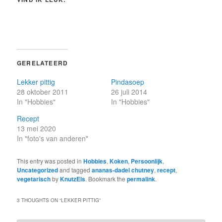
GERELATEERD
Lekker pittig
Pindasoep
28 oktober 2011
26 juli 2014
In "Hobbies"
In "Hobbies"
Recept
13 mei 2020
In "foto's van anderen"
This entry was posted in
Hobbies
,
Koken
,
Persoonlijk
,
Uncategorized
and tagged
ananas-dadel chutney
,
recept
,
vegetarisch
by
KnutzEls
. Bookmark the
permalink
.
3 THOUGHTS ON “
LEKKER PITTIG
”