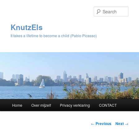
Sear
KnutzEls
It takes a lifetime to become a child (Pablo Picasso)
Main
Home
Over mijzelf
Privacy verklaring
CONTACT
Skip
menu
to
Post
←
Previous
Next
→
navigation
primary