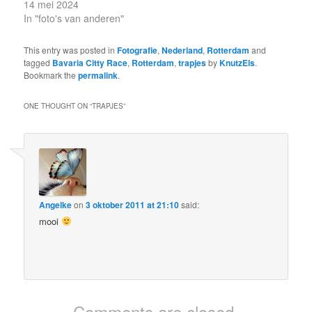
14 mei 2024
In "foto's van anderen"
This entry was posted in
Fotografie
,
Nederland
,
Rotterdam
and
tagged
Bavaria Citty Race
,
Rotterdam
,
trapjes
by
KnutzEls
.
Bookmark the
permalink
.
ONE THOUGHT ON “
TRAPJES
”
Angelke
on
3 oktober 2011 at 21:10
said:
mooi
Comments are closed.