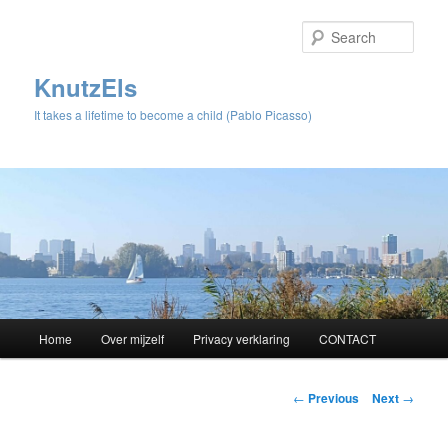
Sear
KnutzEls
It takes a lifetime to become a child (Pablo Picasso)
Main
Home
Over mijzelf
Privacy verklaring
CONTACT
Skip
menu
to
Post
←
Previous
Next
→
navigation
primary