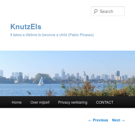
Sear
KnutzEls
It takes a lifetime to become a child (Pablo Picasso)
Main
Home
Over mijzelf
Privacy verklaring
CONTACT
Skip
menu
to
Post
←
Previous
Next
→
navigation
primary