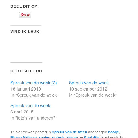
DEEL DIT OP:
VIND IK LEUK:
GERELATEERD
Spreuk van de week (3)
Spreuk van de week
18 januari 2010
10 september 2012
In "Spreuk van de week"
In "Spreuk van de week"
Spreuk van de week
6 april 2015
In "foto's van anderen"
This entry was posted in
Spreuk van de week
and tagged
bootje
,
Marco Aldinger
,
roeien
,
spreuk
,
vissen
by
KnutzEls
. Bookmark the