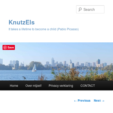
Sear
KnutzEls
It takes a lifetime to become a child (Pablo Picasso)
Save
Main
Home
Over mijzelf
Privacy verklaring
CONTACT
Skip
menu
to
Post
←
Previous
Next
→
navigation
primary