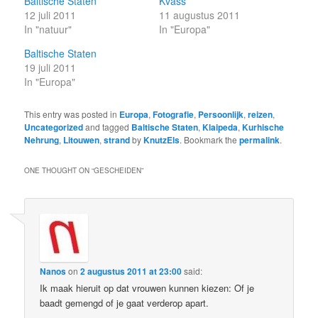
Baltische Staten
Kvass
12 juli 2011
11 augustus 2011
In "natuur"
In "Europa"
Baltische Staten
19 juli 2011
In "Europa"
This entry was posted in
Europa
,
Fotografie
,
Persoonlijk
,
reizen
,
Uncategorized
and tagged
Baltische Staten
,
Klaipeda
,
Kurhische
Nehrung
,
Litouwen
,
strand
by
KnutzEls
. Bookmark the
permalink
.
ONE THOUGHT ON “
GESCHEIDEN
”
Nanos
on
2 augustus 2011 at 23:00
said:
Ik maak hieruit op dat vrouwen kunnen kiezen: Of je
baadt gemengd of je gaat verderop apart.