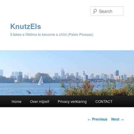
Sear
KnutzEls
It takes a lifetime to become a child (Pablo Picasso)
Main
Home
Over mijzelf
Privacy verklaring
CONTACT
Skip
menu
to
Post
←
Previous
Next
→
navigation
primary