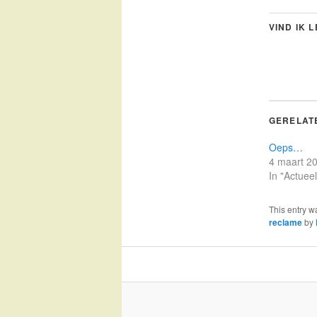
VIND IK 
GERELAT
Oeps…
4 maart 2
In "Actueel
This entry w
reclame
by