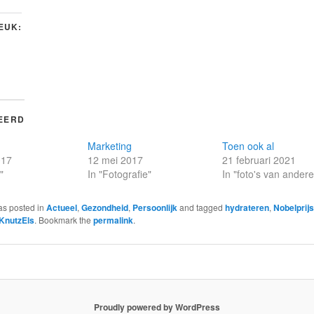
LEUK:
EERD
Marketing
Toen ook al
017
12 mei 2017
21 februari 2021
"
In "Fotografie"
In "foto's van ander
as posted in
Actueel
,
Gezondheid
,
Persoonlijk
and tagged
hydrateren
,
Nobelprijs
KnutzEls
. Bookmark the
permalink
.
Proudly powered by WordPress