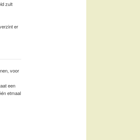
d zult
verzint er
jnen, voor
aat een
 één etmaal