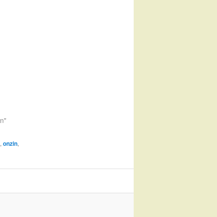
en"
,
onzin
,