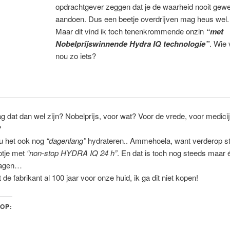
opdrachtgever zeggen dat je de waarheid nooit gewel
aandoen. Dus een beetje overdrijven mag heus wel.
Maar dit vind ik toch tenenkrommende onzin
“met
Nobelprijswinnende Hydra IQ technologie”
. Wie 
nou zo iets?
 dat dan wel zijn? Nobelprijs, voor wat? Voor de vrede, voor medici
?
u het ook nog
“dagenlang”
hydrateren.. Ammehoela, want verderop st
otje met
“non-stop HYDRA IQ 24 h”
. En dat is toch nog steeds maar
dagen…
 de fabrikant al 100 jaar voor onze huid, ik ga dit niet kopen!
 OP: