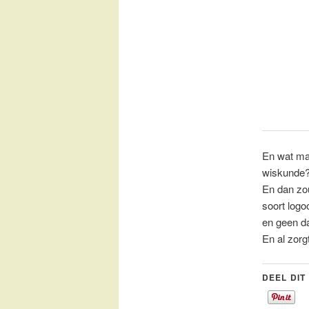
En wat mag
wiskunde
En dan zo
soort logo
en geen 
En al zorgt
DEEL DIT