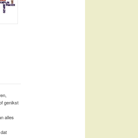
ren,
of genikst
n alles
 dat