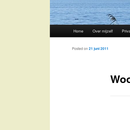
Main
Home
Over mijzelf
Priv
Skip
menu
to
Posted on
21 juni 2011
primary
Woo
content