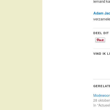
iemand kaa
Adam Jac
verzamel
DEEL DIT
VIND IK 
GERELAT
Modewoor
28 oktobe
In "Actueel