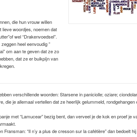
nen, die hun vrouw willen
t lieve woordjes, noemen dat
tter”of wel “Drakenvoedsel”.
 zeggen heel eenvoudig ”
tai” om aan te geven dat ze zo
ebben, dat ze er buikpijn van
kregen.
hebben verschillende woorden: Starsene in paniciolle; oziare; ciondola
re, die je allemaal vertellen dat ze heerlijk gelummeld, rondgehangen 
Spanje met “Lamucear” bezig bent, dan verveel je de kok en proef je va
aarmaakt.
n Fransman: “Il n’y a plus de cresson sur la cafétière” dan bedoelt hij