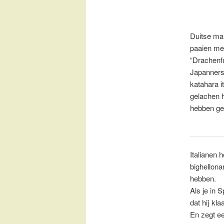
Duitse man
paaien me
“Drachenfu
Japanners
katahara i
gelachen h
hebben ge
Italianen 
bighellona
hebben.
Als je in 
dat hij kl
En zegt ee