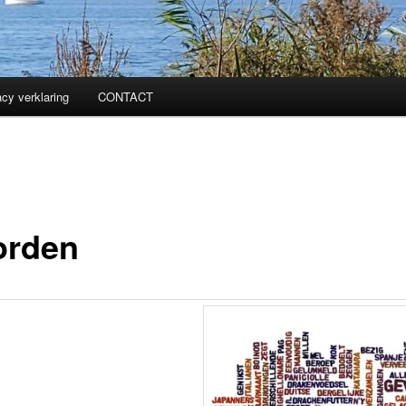
acy verklaring
CONTACT
rden