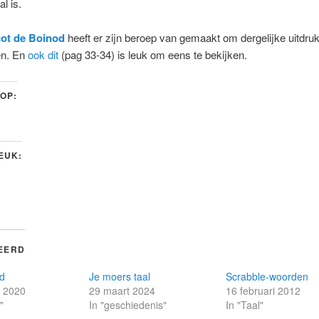
l is.
ot de Boinod
heeft er zijn beroep van gemaakt om dergelijke uitdru
en. En
ook dit
(pag 33-34) is leuk om eens te bekijken.
 OP:
LEUK:
EERD
d
Je moers taal
Scrabble-woorden
r 2020
29 maart 2024
16 februari 2012
"
In "geschiedenis"
In "Taal"