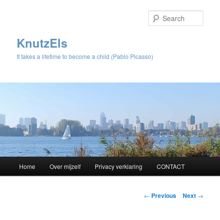
Sear
KnutzEls
It takes a lifetime to become a child (Pablo Picasso)
Main
Home
Over mijzelf
Privacy verklaring
CONTACT
Skip
menu
to
Post
←
Previous
Next
→
navigation
primary