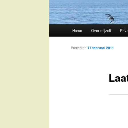
Main
Home
Over mijzelf
Priv
Skip
menu
to
Posted on
17 februari 2011
primary
Laa
content