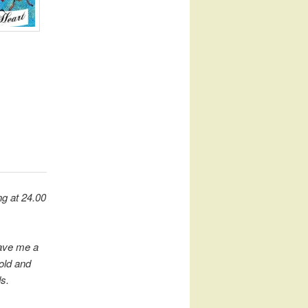
ng at 24.00
gave me a
old and
s.