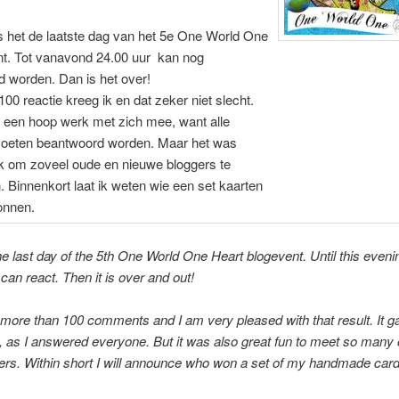
s het de laatste dag van het 5e One World One
nt. Tot vanavond 24.00 uur kan nog
 worden. Dan is het over!
00 reactie kreeg ik en dat zeker niet slecht.
 een hoop werk met zich mee, want alle
moeten beantwoord worden. Maar het was
k om zoveel oude en nieuwe bloggers te
 Binnenkort laat ik weten wie een set kaarten
onnen.
he last day of the 5th One World One Heart blogevent. Until this eveni
can react. Then it is over and out!
 more than 100 comments and I am very pleased with that result. It 
k, as I answered everyone. But it was also great fun to meet so many 
rs. Within short I will announce who won a set of my handmade card