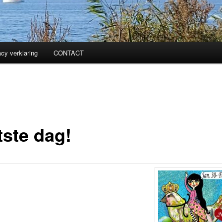
acy verklaring
CONTACT
tste dag!