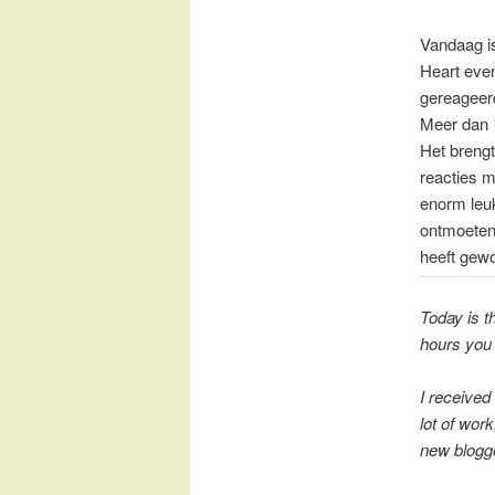
Vandaag i
Heart eve
gereageerd
Meer dan 1
Het brengt
reacties 
enorm leu
ontmoeten.
heeft gew
Today is t
hours you 
I received
lot of wor
new blogge