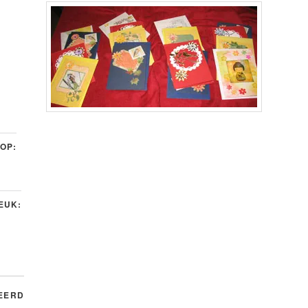
 OP:
LEUK:
EERD