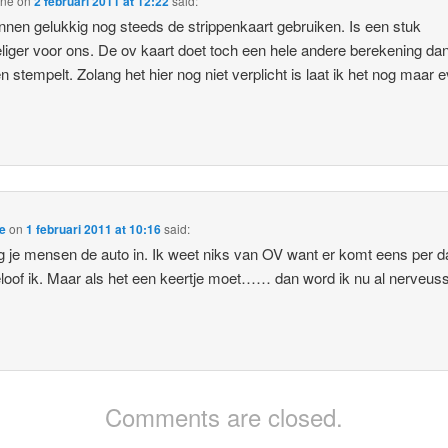
ine
on
2 februari 2011 at 12:22
said:
nnen gelukkig nog steeds de strippenkaart gebruiken. Is een stuk
liger voor ons. De ov kaart doet toch een hele andere berekening dan
en stempelt. Zolang het hier nog niet verplicht is laat ik het nog maar 
e
on
1 februari 2011 at 10:16
said:
g je mensen de auto in. Ik weet niks van OV want er komt eens per 
loof ik. Maar als het een keertje moet…… dan word ik nu al nerveus
Comments are closed.