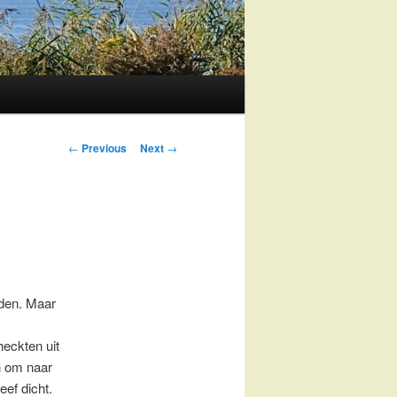
Post
←
Previous
Next
→
navigation
nden. Maar
eckten uit
n om naar
eef dicht.