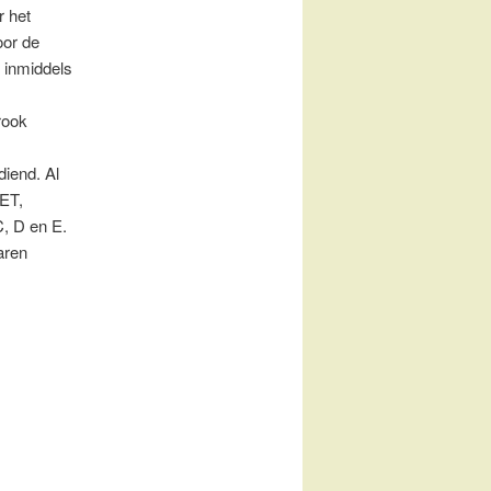
r het
oor de
 inmiddels
rook
iend. Al
RET,
C, D en E.
aren