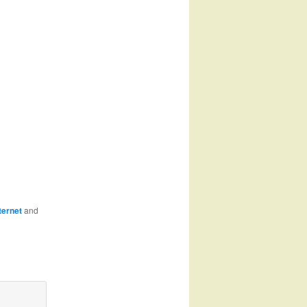
ternet
and