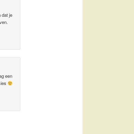
 dat je
even.
dag een
sies