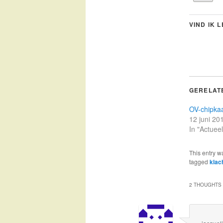
VIND IK 
GERELAT
OV-chipkaa
12 juni 20
In "Actueel
This entry w
tagged
klac
2 THOUGHTS 