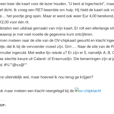
en keer die kaart voor de lezer houden. “U bent al ingecheckt”, maa
eef dicht. Ik vroeg een RET-beambte om hulp. Hij hield de kaart ook v
ie… het poortje ging open. Maar er werd ook weer Eur 4,00 berekend,
12,00 voor één rit.
ndstation een uitdraai gemaakt van mijn kaart. Er rolt een ellenlange st
, waarop je met veel moeite de gegevens kunt ontcijferen.
en meteen naar de site van de OV-chipkaart gesurfd en klacht inged
htje, dat ik bij de vervoerder moest zijn. Grrr…. Naar de site van de 
rmulier ingevuld. Met welke lijn reisde u? Er zijn er 5, namelijk A, B, 
s slechts keuze uit Caland- of Erasmuslijn. Die benamingen zijn al j
ald. #%**@xx@**
me uiteindelijk wel, maar hoeveel ik nou terug ga krijgen?
k maar meteen een klacht neergelegd bij de
 OP: