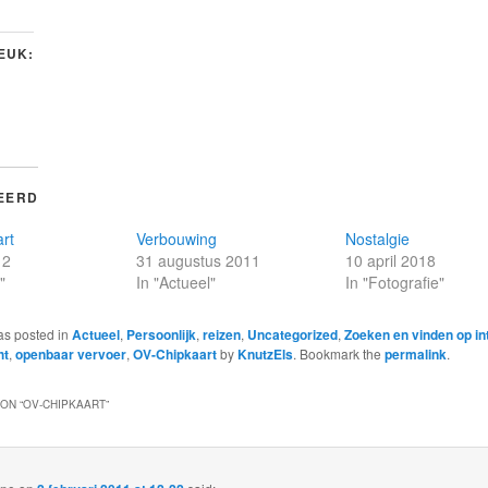
LEUK:
EERD
rt
Verbouwing
Nostalgie
12
31 augustus 2011
10 april 2018
"
In "Actueel"
In "Fotografie"
as posted in
Actueel
,
Persoonlijk
,
reizen
,
Uncategorized
,
Zoeken en vinden op in
ht
,
openbaar vervoer
,
OV-Chipkaart
by
KnutzEls
. Bookmark the
permalink
.
ON “
OV-CHIPKAART
”