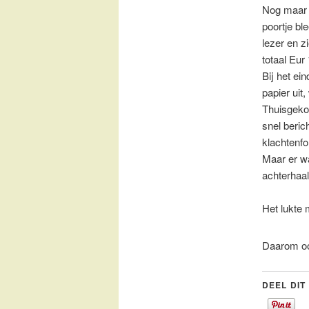
Nog maar e
poortje bl
lezer en z
totaal Eur 
Bij het ei
papier uit
Thuisgekom
snel beric
klachtenfo
Maar er wa
achterha
Het lukte 
Daarom oo
DEEL DIT