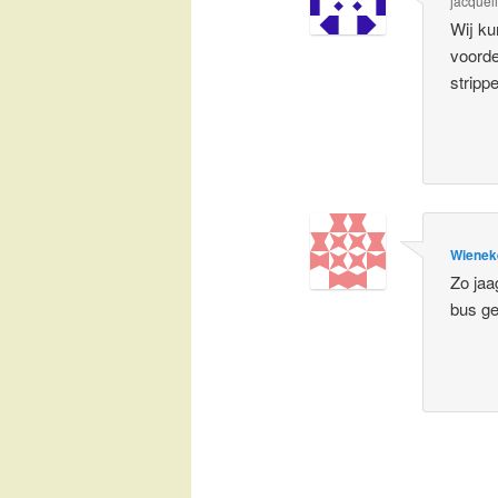
jacquel
Wij ku
voorde
stripp
Wienek
Zo jaa
bus ge