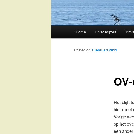
Main
Home
Over mijzelf
Priv
Skip
menu
to
Posted on
1 februari 2011
primary
OV-
content
Het blijft
hier moet 
Vorige we
op het ove
een ander 