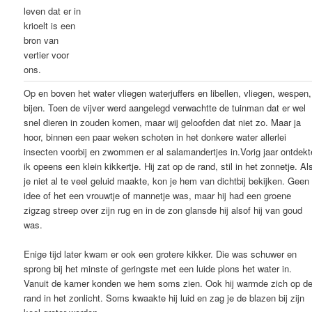
leven dat er in
krioelt is een
bron van
vertier voor
ons.
Op en boven het water vliegen waterjuffers en libellen, vliegen, wespen,
bijen. Toen de vijver werd aangelegd verwachtte de tuinman dat er wel
snel dieren in zouden komen, maar wij geloofden dat niet zo. Maar ja
hoor, binnen een paar weken schoten in het donkere water allerlei
insecten voorbij en zwommen er al salamandertjes in.Vorig jaar ontdekt
ik opeens een klein kikkertje. Hij zat op de rand, stil in het zonnetje. Al
je niet al te veel geluid maakte, kon je hem van dichtbij bekijken. Geen
idee of het een vrouwtje of mannetje was, maar hij had een groene
zigzag streep over zijn rug en in de zon glansde hij alsof hij van goud
was.
Enige tijd later kwam er ook een grotere kikker. Die was schuwer en
sprong bij het minste of geringste met een luide plons het water in.
Vanuit de kamer konden we hem soms zien. Ook hij warmde zich op d
rand in het zonlicht. Soms kwaakte hij luid en zag je de blazen bij zijn