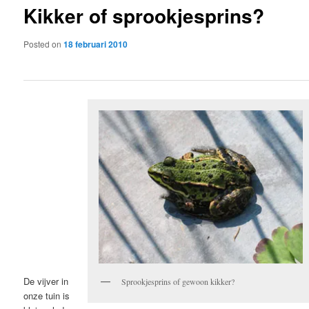
Kikker of sprookjesprins?
content
Posted on
18 februari 2010
De vijver in
Sprookjesprins of gewoon kikker?
onze tuin is