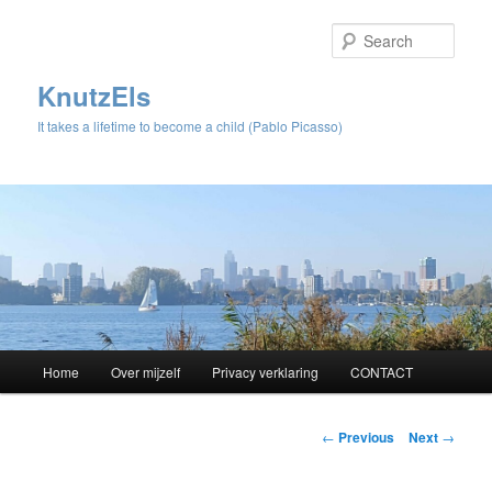
Sear
KnutzEls
It takes a lifetime to become a child (Pablo Picasso)
Main
Home
Over mijzelf
Privacy verklaring
CONTACT
Skip
menu
to
Post
←
Previous
Next
→
navigation
primary