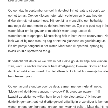
keel groter worden.
Op een dag in september schoof ik de stoel in het laatste streepje zon
op het terras. Ook de kikkers lieten zich verleiden en ik zag hoe de
dikke zich uit het water hees. Hij leek bijna menselijk, een bolbuikig
mannetje dat met moeite op de kant kon komen. Zijn ene poot nog in h
water, klaar om bij gevaar onmiddellijk weer terug tussen de
waterplanten te springen. Minutenlang heb ik hem zitten observeren. He
leek wel of hij moe was, hij zag er niet zo glanzend en goudkleurig uit.
En dat pootje hangend in het water. Maar toen ik opstond, sprong hij
kwiek en luid spetterend terug.
Ik bedacht dat de dikke wel wat in het kleine goudkikkertje zou kunnen
zien, want ´s nachts hoorde ik hem droefgeestig kwaken. Soms zo luid
dat ik er wakker van werd. En niet alleen ik. Ook het buurmeisje hoorde
hem tekeer gaan…
Op een avond stond ze voor de deur, samen met een vriendinnetje.
“Mogen wij de kikker vangen, mevrouw?” Ik vroeg ze waarom. “Hij
kwaakt zo zielig, we willen hem terug in de sloot zetten.” Ik heb ze
duidelijk gemaakt dat het diertje geheel vrijwillig in onze vijver is komen
wonen en dus ook kan gaan en springen waar hij belieft. Maar dat hij he