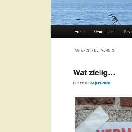
Main
Home
Over mijzelf
Priv
Skip
Skip
menu
to
to
TAG ARCHIVES:
VERMIST
primary
secondary
Wat zielig…
content
content
Posted on
24 juni 2026