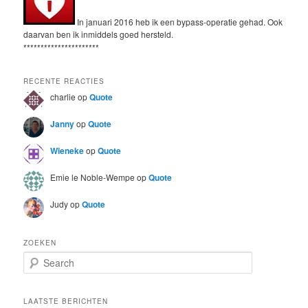
In januari 2016 heb ik een bypass-operatie gehad. Ook
daarvan ben ik inmiddels goed hersteld.
**********************
RECENTE REACTIES
charlie
op
Quote
Janny
op
Quote
Wieneke
op
Quote
Emie le Noble-Wempe
op
Quote
Judy
op
Quote
ZOEKEN
S
e
a
r
LAATSTE BERICHTEN