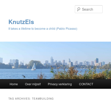
Sear
KnutzEls
It takes a lifetime to become a child (Pablo Picasso)
Main
Home
Over mijzelf
Privacy verklaring
CONTACT
Skip
Skip
menu
to
to
TAG ARCHIVES:
TEAMBUILDING
primary
secondary