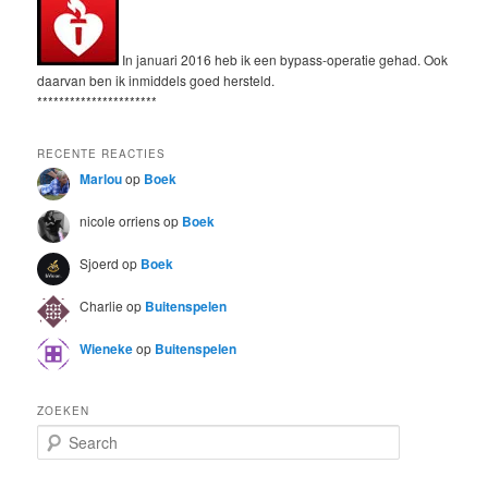
In januari 2016 heb ik een bypass-operatie gehad. Ook
daarvan ben ik inmiddels goed hersteld.
**********************
RECENTE REACTIES
Marlou
op
Boek
nicole orriens
op
Boek
Sjoerd
op
Boek
Charlie
op
Buitenspelen
Wieneke
op
Buitenspelen
ZOEKEN
S
e
a