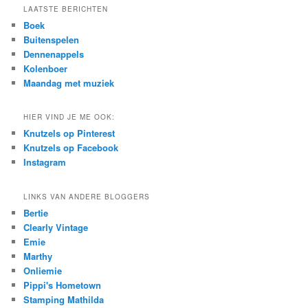
r
LAATSTE BERICHTEN
c
Boek
h
Buitenspelen
Dennenappels
Kolenboer
Maandag met muziek
HIER VIND JE ME OOK:
Knutzels op Pinterest
Knutzels op Facebook
Instagram
LINKS VAN ANDERE BLOGGERS
Bertie
Clearly Vintage
Emie
Marthy
Onliemie
Pippi's Hometown
Stamping Mathilda