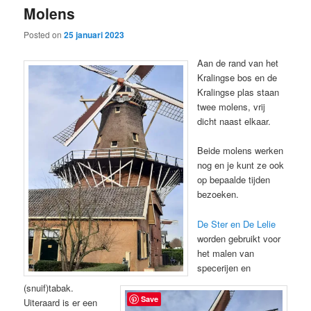
Molens
content
content
Posted on
25 januari 2023
Aan de rand van het
Kralingse bos en de
Kralingse plas staan
twee molens, vrij
dicht naast elkaar.
Beide molens werken
nog en je kunt ze ook
op bepaalde tijden
bezoeken.
De Ster en De Lelie
worden gebruikt voor
het malen van
specerijen en
(snuif)tabak.
Save
Uiteraard is er een