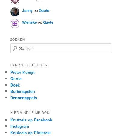
Janny
op
Quote
Wieneke
op
Quote
ZOEKEN
S
e
a
r
LAATSTE BERICHTEN
c
Pieter Konijn
h
Quote
Boek
Buitenspelen
Dennenappels
HIER VIND JE ME OOK:
Knutzels op Facebook
Instagram
Knutzels op Pinterest