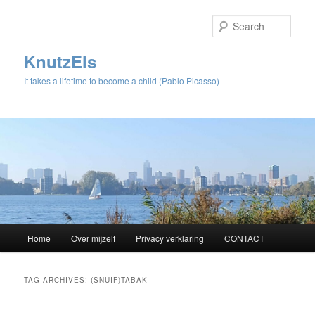
Sear
KnutzEls
It takes a lifetime to become a child (Pablo Picasso)
Main
Home
Over mijzelf
Privacy verklaring
CONTACT
Skip
Skip
menu
to
to
TAG ARCHIVES:
(SNUIF)TABAK
primary
secondary