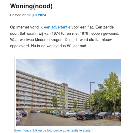
Woning(nood)
content
content
Posted on
23 juli 2024
Op internet vond ik
een advertentie
voor een flat. Een zelfde
soort flat waarin wij van 1974 tot en met 1979 hebben gewoond.
Waar we twee kinderen kregen. Destijds werd die flat nieuw
opgeleverd. Nu is de woning dus 50 jaar oud.
Bron: Funda (klik op de foto om de advertentie te starten)