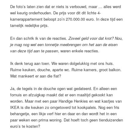
De foto’s laten zien dat er niets is verbouwd, maar … alles werd
wel keurig onderhouden. De prijs voor dit dit lichte 4-
kamerappartement beloopt zo’n 270.000.00 euro. In deze tijd een
tamelijk redelijke prijs.
En dan schrik ik van de reacties.
Zoveel geld voor dat krot? Nou,
je mag nog wel een tonnetje meebrengen om het aan de eisen
van deze tijd aan te passen
, waren enkele reacties.
Ik denk terug aan toen. We waren dolgelukkig met ons huis.
Ruime keuken, douche, aparte wc. Ruime kamers, groot balkon.
Wat mankeert er aan die flat?
Ja, de tegels in de douche ogen wat gedateerd. En alleen een
fornuis en afzuigkap maakt dat er een maaltijd gekookt kan
worden. Maar met een paar Handige Henkies en wat kastjes van
IKEA is die keuken zo omgetoverd tot kookpaleis. Nog een fris
behangetje, een likje verf hier en daar en dan wordt het in een
paar weken een prima woning. Dat hoeft toch geen tienduizenden
euro’s te kosten?