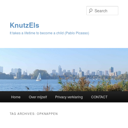
Sear
KnutzEls
It takes a lifetime to become a child (Pablo Picasso)
Main
Home
Over mijzelf
Privacy verklaring
CONTACT
Skip
Skip
menu
to
to
TAG ARCHIVES:
OPKNAPPEN
primary
secondary