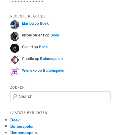
**********************
RECENTE REACTIES
Marlou
op
Boek
nicole orriens
op
Boek
Sjoerd
op
Boek
Charlie
op
Buitenspelen
Wieneke
op
Buitenspelen
ZOEKEN
S
e
a
r
LAATSTE BERICHTEN
c
Boek
h
Buitenspelen
Dennenappels