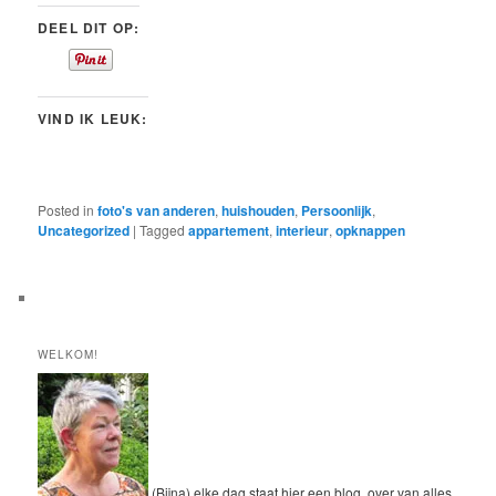
DEEL DIT OP:
VIND IK LEUK:
Posted in
foto's van anderen
,
huishouden
,
Persoonlijk
,
Uncategorized
|
Tagged
appartement
,
interieur
,
opknappen
WELKOM!
(Bijna) elke dag staat hier een blog, over van alles