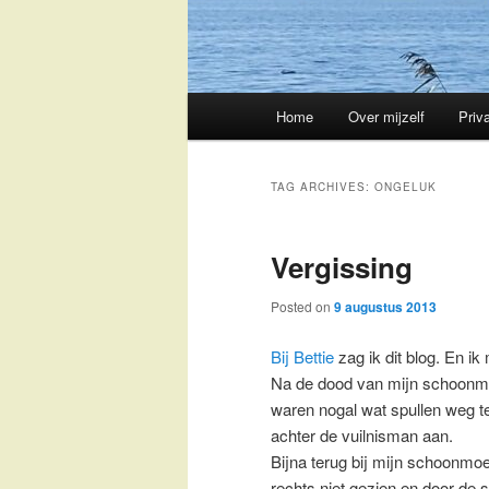
Main
Home
Over mijzelf
Priv
Skip
Skip
menu
to
to
TAG ARCHIVES:
ONGELUK
primary
secondary
Vergissing
content
content
Posted on
9 augustus 2013
Bij Bettie
zag ik dit blog. En 
Na de dood van mijn schoonmo
waren nogal wat spullen weg t
achter de vuilnisman aan.
Bijna terug bij mijn schoonmoe
rechts niet gezien en door de 