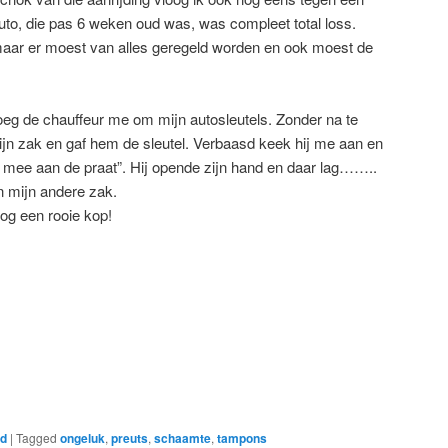
to, die pas 6 weken oud was, was compleet total loss.
maar er moest van alles geregeld worden en ook moest de
g de chauffeur me om mijn autosleutels. Zonder na te
ijn zak en gaf hem de sleutel. Verbaasd keek hij me aan en
et mee aan de praat”. Hij opende zijn hand en daar lag……..
in mijn andere zak.
nog een rooie kop!
ed
|
Tagged
ongeluk
,
preuts
,
schaamte
,
tampons