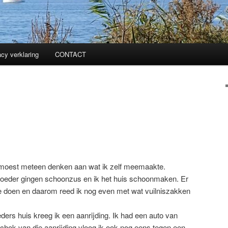
acy verklaring
CONTACT
ik moest meteen denken aan wat ik zelf meemaakte.
eder gingen schoonzus en ik het huis schoonmaken. Er
e doen en daarom reed ik nog even met wat vuilniszakken
ders huis kreeg ik een aanrijding. Ik had een auto van
schok van die aanrijding vloog ik ook nog eens tegen een