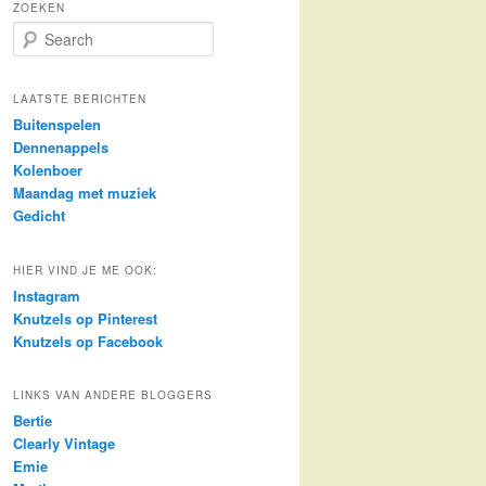
ZOEKEN
S
e
a
r
LAATSTE BERICHTEN
c
Buitenspelen
h
Dennenappels
Kolenboer
Maandag met muziek
Gedicht
HIER VIND JE ME OOK:
Instagram
Knutzels op Pinterest
Knutzels op Facebook
LINKS VAN ANDERE BLOGGERS
Bertie
Clearly Vintage
Emie