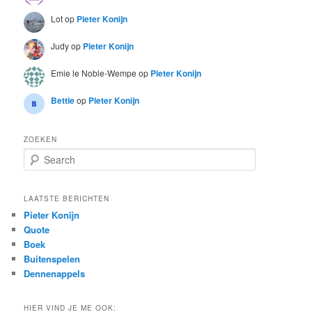
Lot
op
Pieter Konijn
Judy
op
Pieter Konijn
Emie le Noble-Wempe
op
Pieter Konijn
Bettie
op
Pieter Konijn
ZOEKEN
S
e
a
r
LAATSTE BERICHTEN
c
Pieter Konijn
h
Quote
Boek
Buitenspelen
Dennenappels
HIER VIND JE ME OOK: