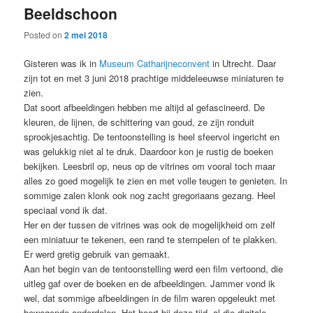
Beeldschoon
content
content
Posted on
2 mei 2018
Gisteren was ik in
Museum Catharijneconvent
in Utrecht. Daar
zijn tot en met 3 juni 2018 prachtige middeleeuwse miniaturen te
zien.
Dat soort afbeeldingen hebben me altijd al gefascineerd. De
kleuren, de lijnen, de schittering van goud, ze zijn ronduit
sprookjesachtig. De tentoonstelling is heel sfeervol ingericht en
was gelukkig niet al te druk. Daardoor kon je rustig de boeken
bekijken. Leesbril op, neus op de vitrines om vooral toch maar
alles zo goed mogelijk te zien en met volle teugen te genieten. In
sommige zalen klonk ook nog zacht gregoriaans gezang. Heel
speciaal vond ik dat.
Her en der tussen de vitrines was ook de mogelijkheid om zelf
een miniatuur te tekenen, een rand te stempelen of te plakken.
Er werd gretig gebruik van gemaakt.
Aan het begin van de tentoonstelling werd een film vertoond, die
uitleg gaf over de boeken en de afbeeldingen. Jammer vond ik
wel, dat sommige afbeeldingen in de film waren opgeleukt met
bewegende onderdelen. Het hoort bij deze tijd, al die digitale