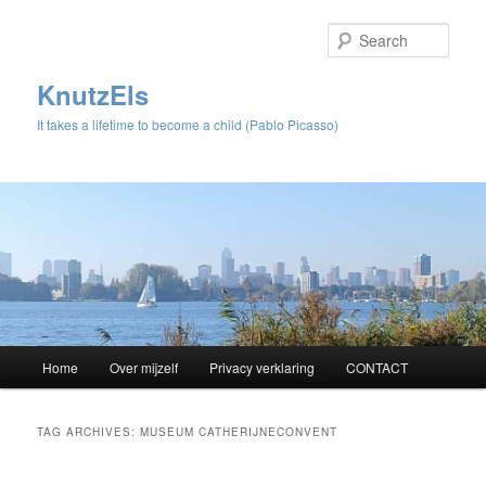
Sear
KnutzEls
It takes a lifetime to become a child (Pablo Picasso)
Main
Home
Over mijzelf
Privacy verklaring
CONTACT
Skip
Skip
menu
to
to
TAG ARCHIVES:
MUSEUM CATHERIJNECONVENT
primary
secondary