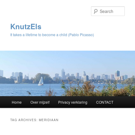
Sear
KnutzEls
It takes a lifetime to become a child (Pablo Picasso)
Main
Home
Over mijzelf
Privacy verklaring
CONTACT
Skip
Skip
menu
to
to
TAG ARCHIVES:
MERIDIAAN
primary
secondary