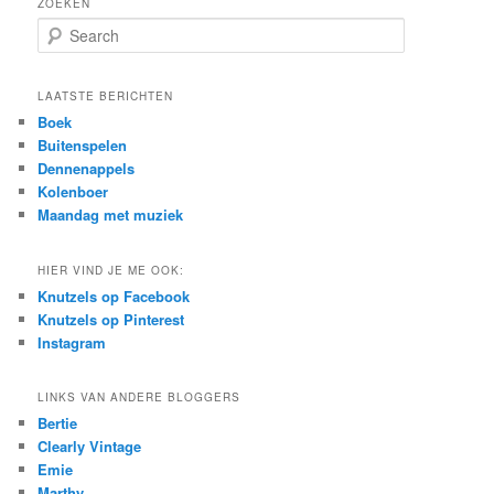
ZOEKEN
S
e
a
r
LAATSTE BERICHTEN
c
Boek
h
Buitenspelen
Dennenappels
Kolenboer
Maandag met muziek
HIER VIND JE ME OOK:
Knutzels op Facebook
Knutzels op Pinterest
Instagram
LINKS VAN ANDERE BLOGGERS
Bertie
Clearly Vintage
Emie
Marthy