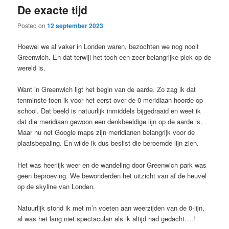
De exacte tijd
content
content
Posted on
12 september 2023
Hoewel we al vaker in Londen waren, bezochten we nog nooit
Greenwich. En dat terwijl het toch een zeer belangrijke plek op de
wereld is.
Want in Greenwich ligt het begin van de aarde. Zo zag ik dat
tenminste toen ik voor het eerst over de 0-meridiaan hoorde op
school. Dat beeld is natuurlijk inmiddels bijgedraaid en weet ik
dat die meridiaan gewoon een denkbeeldige lijn op de aarde is.
Maar nu net Google maps zijn meridianen belangrijk voor de
plaatsbepaling. En wilde ik dus beslist die beroemde lijn zien.
Het was heerlijk weer en de wandeling door Greenwich park was
geen beproeving. We bewonderden het uitzicht van af de heuvel
op de skyline van Londen.
Natuurlijk stond ik met m’n voeten aan weerzijden van de 0-lijn,
al was het lang niet spectaculair als ik altijd had gedacht….!