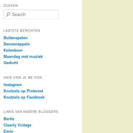
ZOEKEN
S
e
a
r
LAATSTE BERICHTEN
c
Buitenspelen
h
Dennenappels
Kolenboer
Maandag met muziek
Gedicht
HIER VIND JE ME OOK:
Instagram
Knutzels op Pinterest
Knutzels op Facebook
LINKS VAN ANDERE BLOGGERS
Bertie
Clearly Vintage
Emie