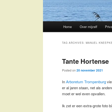
Main
Home
Over mijzelf
Priv
Skip
Skip
menu
to
to
TAG ARCHIVES:
MANUEL KNEEPK
primary
secondary
Tante Hortense
content
content
Posted on
20 november 2021
In
Arboretum Trompenburg
vie
er al jaren staan, net als ande
moet er wel even opvallen.
Ik zet er een extra-grote foto b