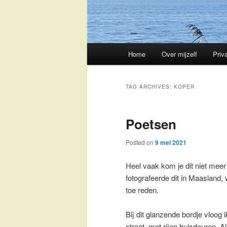
Main
Home
Over mijzelf
Priv
Skip
Skip
menu
to
to
TAG ARCHIVES:
KOPER
primary
secondary
Poetsen
content
content
Posted on
9 mei 2021
Heel vaak kom je dit niet mee
fotografeerde dit in Maasland
toe reden.
Bij dit glanzende bordje vloog 
straat, met rijen huisdeuren. A