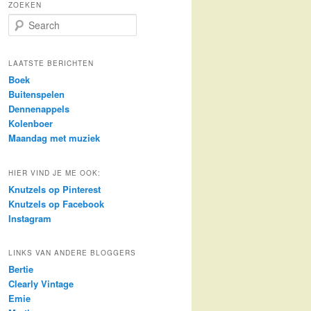
ZOEKEN
S
e
a
r
LAATSTE BERICHTEN
c
Boek
h
Buitenspelen
Dennenappels
Kolenboer
Maandag met muziek
HIER VIND JE ME OOK:
Knutzels op Pinterest
Knutzels op Facebook
Instagram
LINKS VAN ANDERE BLOGGERS
Bertie
Clearly Vintage
Emie