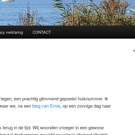
acy verklaring
CONTACT
r tegen, een prachtig glimmend gepoetst huisnummer. Ik
, waar we, na een
blog van Emie
, op een zonnige dag naar
ik terug in de tijd. Wij woonden vroeger in een gewone
llemaal donkergroen geverfd en vrijwel allemaal identiek.