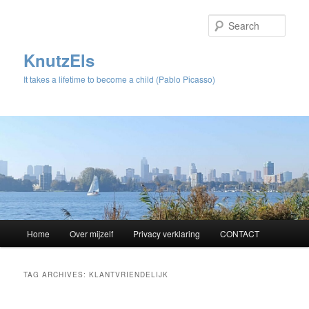
Sear
KnutzEls
It takes a lifetime to become a child (Pablo Picasso)
Main
Home
Over mijzelf
Privacy verklaring
CONTACT
Skip
Skip
menu
to
to
TAG ARCHIVES:
KLANTVRIENDELIJK
primary
secondary