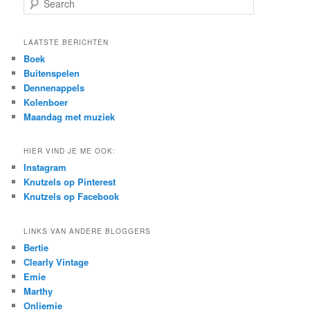
e
a
r
LAATSTE BERICHTEN
c
Boek
h
Buitenspelen
Dennenappels
Kolenboer
Maandag met muziek
HIER VIND JE ME OOK:
Instagram
Knutzels op Pinterest
Knutzels op Facebook
LINKS VAN ANDERE BLOGGERS
Bertie
Clearly Vintage
Emie
Marthy
Onliemie