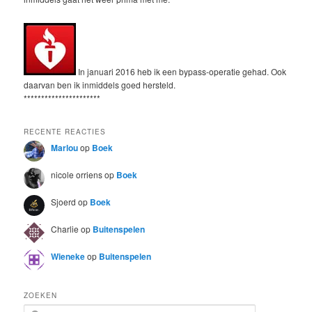
In januari 2016 heb ik een bypass-operatie gehad. Ook
daarvan ben ik inmiddels goed hersteld.
**********************
RECENTE REACTIES
Marlou
op
Boek
nicole orriens
op
Boek
Sjoerd
op
Boek
Charlie
op
Buitenspelen
Wieneke
op
Buitenspelen
ZOEKEN
S