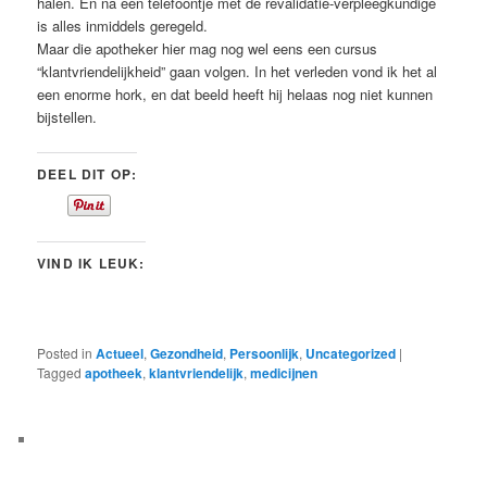
halen. En na één telefoontje met de revalidatie-verpleegkundige
is alles inmiddels geregeld.
Maar die apotheker hier mag nog wel eens een cursus
“klantvriendelijkheid” gaan volgen. In het verleden vond ik het al
een enorme hork, en dat beeld heeft hij helaas nog niet kunnen
bijstellen.
DEEL DIT OP:
VIND IK LEUK:
Posted in
Actueel
,
Gezondheid
,
Persoonlijk
,
Uncategorized
|
Tagged
apotheek
,
klantvriendelijk
,
medicijnen