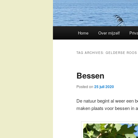
Main
Home
Over mijzelf
Priv
Skip
Skip
menu
to
to
TAG ARCHIVES:
GELDERSE ROOS
primary
secondary
Bessen
content
content
Posted on
25 juli 2020
De natuur begint al weer een 
maken plaats voor bessen in all