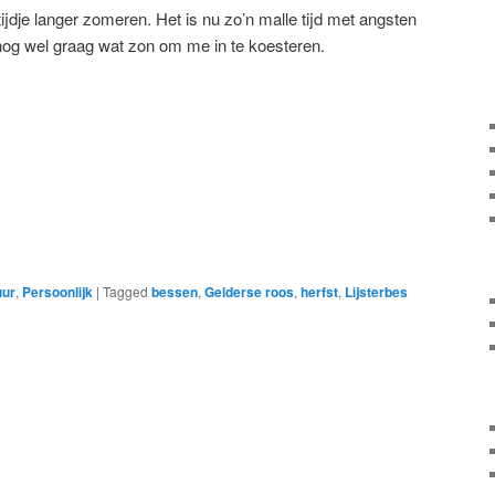
ijdje langer zomeren. Het is nu zo’n malle tijd met angsten
nog wel graag wat zon om me in te koesteren.
uur
,
Persoonlijk
|
Tagged
bessen
,
Gelderse roos
,
herfst
,
Lijsterbes