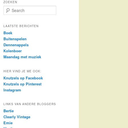
ZOEKEN
S
e
a
r
LAATSTE BERICHTEN
c
Boek
h
Buitenspelen
Dennenappels
Kolenboer
Maandag met muziek
HIER VIND JE ME OOK:
Knutzels op Facebook
Knutzels op Pinterest
Instagram
LINKS VAN ANDERE BLOGGERS
Bertie
Clearly Vintage
Emie