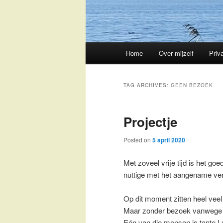
Main
Home
Over mijzelf
Priv
Skip
Skip
menu
to
to
TAG ARCHIVES:
GEEN BEZOEK
primary
secondary
Projectje
content
content
Posted on
5 april 2020
Met zoveel vrije tijd is het go
nuttige met het aangename ve
Op dit moment zitten heel veel
Maar zonder bezoek vanwege d
Eén van die mensen is tante Lu