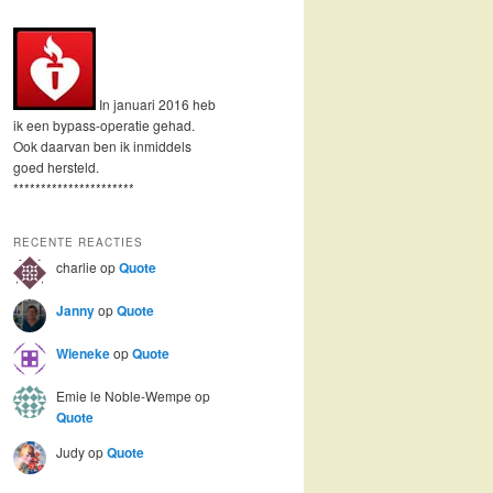
In januari 2016 heb
ik een bypass-operatie gehad.
Ook daarvan ben ik inmiddels
goed hersteld.
**********************
RECENTE REACTIES
charlie
op
Quote
Janny
op
Quote
Wieneke
op
Quote
Emie le Noble-Wempe
op
Quote
Judy
op
Quote