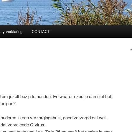
acy verklaring
CONTACT
ed om jezelf bezig te houden. En waarom zou je dan niet het
renigen?
 ouderen in een verzorgingshuis, goed verzorgd dat wel.
at vervelende C-virus.
us, een tante van Leo. Ze is 96 en heeft het nodige in haar