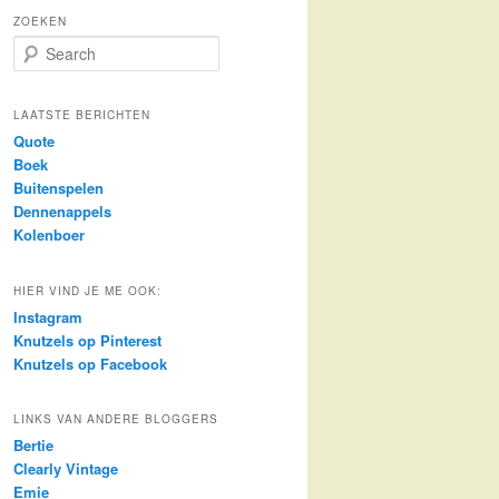
ZOEKEN
S
e
a
r
LAATSTE BERICHTEN
c
Quote
h
Boek
Buitenspelen
Dennenappels
Kolenboer
HIER VIND JE ME OOK:
Instagram
Knutzels op Pinterest
Knutzels op Facebook
LINKS VAN ANDERE BLOGGERS
Bertie
Clearly Vintage
Emie