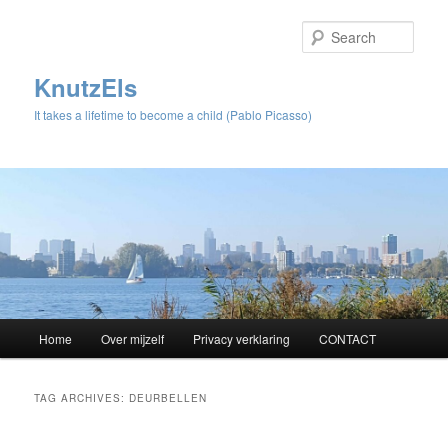
Sear
KnutzEls
It takes a lifetime to become a child (Pablo Picasso)
Main
Home
Over mijzelf
Privacy verklaring
CONTACT
Skip
Skip
menu
to
to
TAG ARCHIVES:
DEURBELLEN
primary
secondary