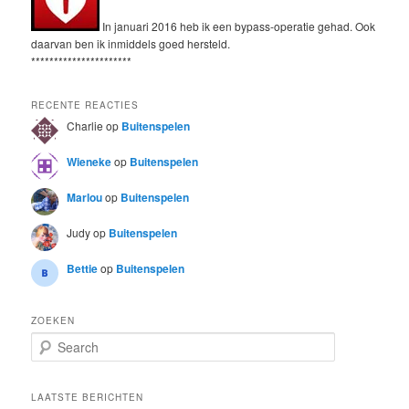
In januari 2016 heb ik een bypass-operatie gehad. Ook
daarvan ben ik inmiddels goed hersteld.
**********************
RECENTE REACTIES
Charlie
op
Buitenspelen
Wieneke
op
Buitenspelen
Marlou
op
Buitenspelen
Judy
op
Buitenspelen
Bettie
op
Buitenspelen
ZOEKEN
S
e
a
r
LAATSTE BERICHTEN