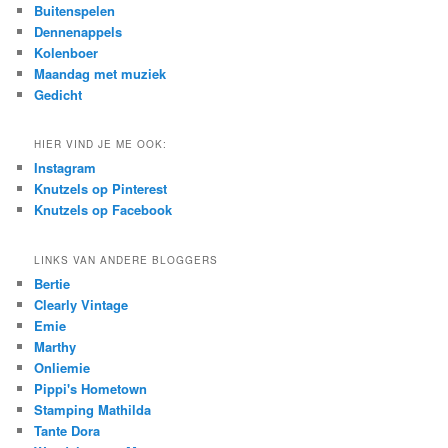
c
Buitenspelen
h
Dennenappels
Kolenboer
Maandag met muziek
Gedicht
HIER VIND JE ME OOK:
Instagram
Knutzels op Pinterest
Knutzels op Facebook
LINKS VAN ANDERE BLOGGERS
Bertie
Clearly Vintage
Emie
Marthy
Onliemie
Pippi's Hometown
Stamping Mathilda
Tante Dora