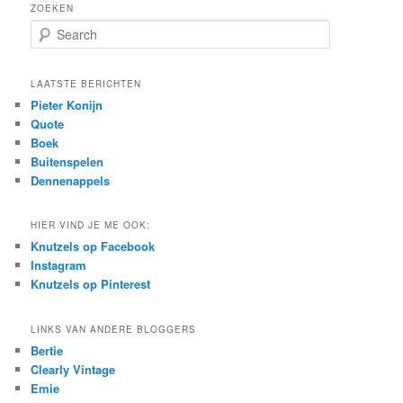
ZOEKEN
S
e
a
r
LAATSTE BERICHTEN
c
Pieter Konijn
h
Quote
Boek
Buitenspelen
Dennenappels
HIER VIND JE ME OOK:
Knutzels op Facebook
Instagram
Knutzels op Pinterest
LINKS VAN ANDERE BLOGGERS
Bertie
Clearly Vintage
Emie