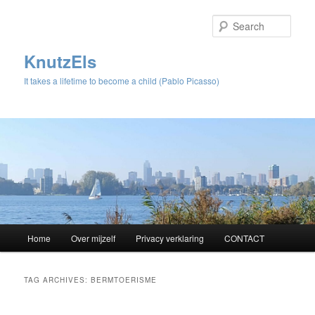
Sear
KnutzEls
It takes a lifetime to become a child (Pablo Picasso)
Main
Home
Over mijzelf
Privacy verklaring
CONTACT
Skip
Skip
menu
to
to
TAG ARCHIVES:
BERMTOERISME
primary
secondary