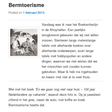
Bermtoerisme
content
content
Posted on
1 februari 2013
Vandaag was ik naar het Boekenfestijn
in de Ahoyhallen. Een jaarlijks
terugkerend gebeuren dat wij niet willen
missen. Slenteren langs meterslange
tafels met allerhande boeken over
allerhande onderwerpen, even lange
tafels met hobbyspullen en andere
dingen, waarvan we niet wisten dat we
het misschien ooit zouden kunnen
gebruiken. Maar ik heb me ingehouden
en kwam met niet al te veel thuis.
Wel met het boek
“En we gaan nog niet naar huis – 100 jaar
Nederlanders op vakantie”
, waaruit deze foto is. Op je paasbest
zittend in het gras, naast de auto, met koffie en koek.
Bermtoerisme heette dat.