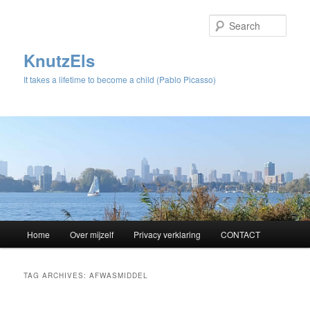
Sear
KnutzEls
It takes a lifetime to become a child (Pablo Picasso)
Main
Home
Over mijzelf
Privacy verklaring
CONTACT
Skip
Skip
menu
to
to
TAG ARCHIVES:
AFWASMIDDEL
primary
secondary