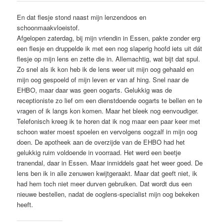
En dat flesje stond naast mijn lenzendoos en
schoonmaakvloeistof.
Afgelopen zaterdag, bij mijn vriendin in Essen, pakte zonder erg
een flesje en druppelde ik met een nog slaperig hoofd iets uit dát
flesje op mijn lens en zette die in. Allemachtig, wat bijt dat spul.
Zo snel als ik kon heb ik de lens weer uit mijn oog gehaald en
mijn oog gespoeld of mijn leven er van af hing. Snel naar de
EHBO, maar daar was geen oogarts. Gelukkig was de
receptioniste zo lief om een dienstdoende oogarts te bellen en te
vragen of ik langs kon komen. Maar het bleek nog eenvoudiger.
Telefonisch kreeg ik te horen dat ik nog maar een paar keer met
schoon water moest spoelen en vervolgens oogzalf in mijn oog
doen. De apotheek aan de overzijde van de EHBO had het
gelukkig ruim voldoende in voorraad. Het werd een beetje
tranendal, daar in Essen. Maar inmiddels gaat het weer goed. De
lens ben ik in alle zenuwen kwijtgeraakt. Maar dat geeft niet, ik
had hem toch niet meer durven gebruiken. Dat wordt dus een
nieuwe bestellen, nadat de ooglens-specialist mijn oog bekeken
heeft.