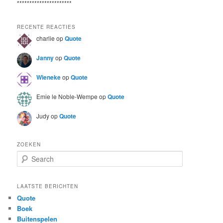
**********************
RECENTE REACTIES
charlie
op
Quote
Janny
op
Quote
Wieneke
op
Quote
Emie le Noble-Wempe
op
Quote
Judy
op
Quote
ZOEKEN
S
e
a
r
LAATSTE BERICHTEN
c
Quote
h
Boek
Buitenspelen