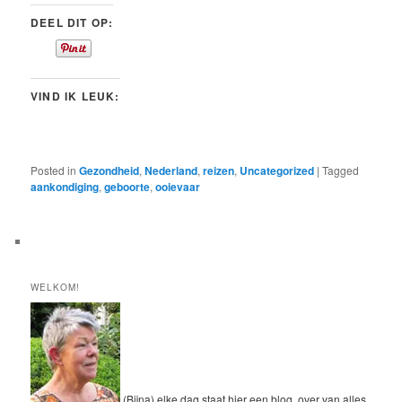
DEEL DIT OP:
VIND IK LEUK:
Posted in
Gezondheid
,
Nederland
,
reizen
,
Uncategorized
|
Tagged
aankondiging
,
geboorte
,
ooievaar
WELKOM!
(Bijna) elke dag staat hier een blog, over van alles