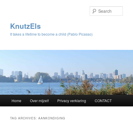
Sear
KnutzEls
It takes a lifetime to become a child (Pablo Picasso)
Main
Home
Over mijzelf
Privacy verklaring
CONTACT
Skip
Skip
menu
to
to
TAG ARCHIVES:
AANKONDIGING
primary
secondary