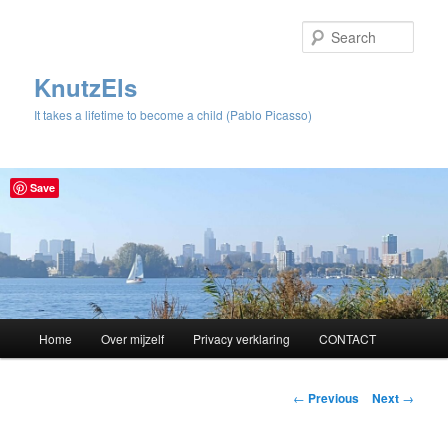
Sear
KnutzEls
It takes a lifetime to become a child (Pablo Picasso)
Save
Main
Home
Over mijzelf
Privacy verklaring
CONTACT
Skip
menu
to
Post
←
Previous
Next
→
navigation
primary