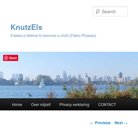
Sear
KnutzEls
It takes a lifetime to become a child (Pablo Picasso)
Save
Main
Home
Over mijzelf
Privacy verklaring
CONTACT
Skip
menu
to
Post
←
Previous
Next
→
navigation
primary