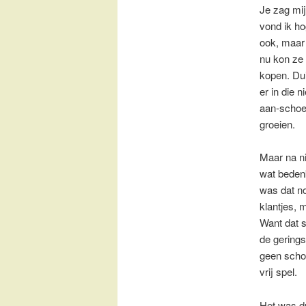
Je zag mi
vond ik ho
ook, maar
nu kon ze 
kopen. Dui
er in die
aan-schoe
groeien.
Maar na ni
wat bedenk
was dat no
klantjes, 
Want dat 
de gering
geen scho
vrij spel.
Het was du