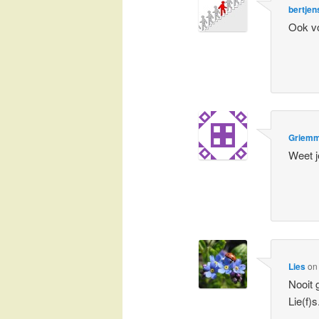
bertjen
Ook vo
Griem
Weet j
Lies
o
Nooit
Lie(f)s