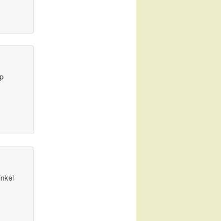
op
inkel