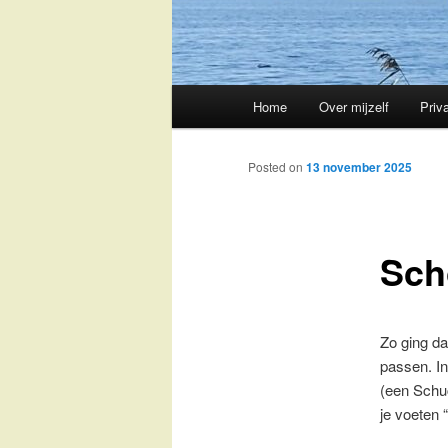
Main
Home
Over mijzelf
Priv
Skip
menu
to
Posted on
13 november 2025
primary
Sch
content
Zo ging da
passen. In
(een Schu
je voeten “