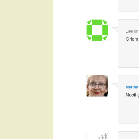
Lien
o
Griemm
Marthy
Nooit 