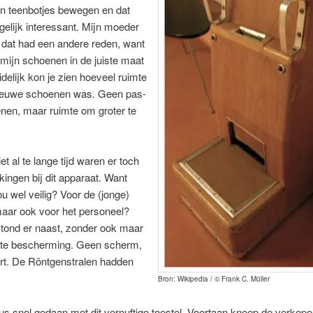
jn teenbotjes bewegen en dat
gelijk interessant. Mijn moeder
 dat had een andere reden, want
mijn schoenen in de juiste maat
delijk kon je zien hoeveel ruimte
 nieuwe schoenen was. Geen pas-
nen, maar ruimte om groter te
et al te lange tijd waren er toch
ingen bij dit apparaat. Want
u wel veilig? Voor de (jonge)
maar ook voor het personeel?
stond er naast, zonder ook maar
ste bescherming. Geen scherm,
rt. De Röntgenstralen hadden
Bron: Wikipedia / © Frank C. Müller
s snel gedaan met dit vernuftige toestel. Voortaan kneep de verkope