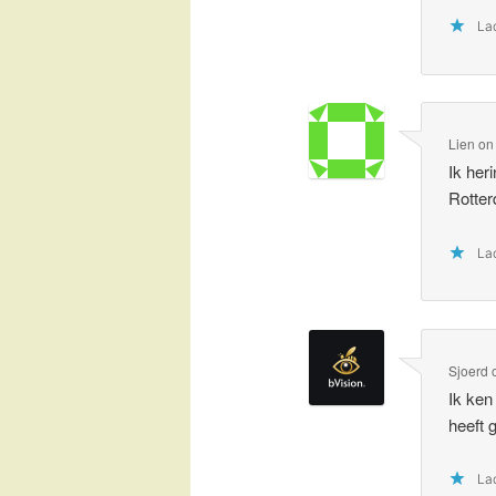
Lad
Lien
o
Ik her
Rotter
Lad
Sjoerd
Ik ken 
heeft 
Lad