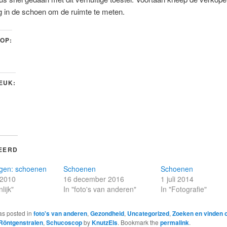
g in de schoen om de ruimte te meten.
 OP:
LEUK:
EERD
ngen: schoenen
Schoenen
Schoenen
 2010
16 december 2016
1 juli 2014
lijk"
In "foto's van anderen"
In "Fotografie"
as posted in
foto's van anderen
,
Gezondheid
,
Uncategorized
,
Zoeken en vinden o
Röntgenstralen
,
Schucoscop
by
KnutzEls
. Bookmark the
permalink
.