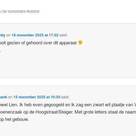
 ON “
SCHOENEN PASSEN
”
ity
on
18 november 2025 at 17:02
said:
oit gezien of gehoord over dit apparaat
.
mank
on
15 november 2025 at 10:50
said:
wel Lien. Ik heb even gegoogeld en ik zag een zwart wit plaatje van Vr
oenenzaak op de Hoogstraat/Steiger. Met grote letters staat de naa
op het gebouw.