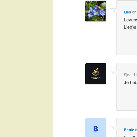
Lies
o
Leven
Lie(f)s
Sjoerd
Je heb
Bettie