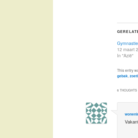
GERELAT
Gymnastie
12 maart 
In "Azië"
This entry w
gebak
,
zoet
6 THOUGHTS 
woneni
Vakant