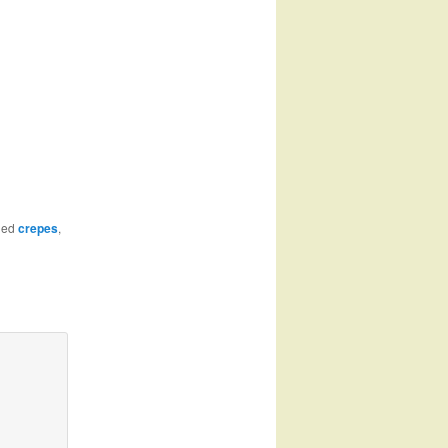
ged
crepes
,