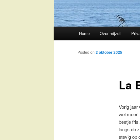
Main
Home
Over mijzelf
Priv
Skip
menu
to
Posted on
2 oktober 2025
primary
La 
content
Vorig jaar
wel meer- 
beetje fri
langs de z
stevig op 