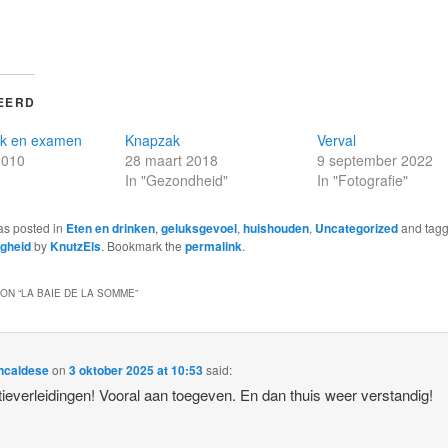
EERD
k en examen
Knapzak
Verval
2010
28 maart 2018
9 september 2022
In "Gezondheid"
In "Fotografie"
as posted in
Eten en drinken
,
geluksgevoel
,
huishouden
,
Uncategorized
and tag
igheid
by
KnutzEls
. Bookmark the
permalink
.
ON “
LA BAIE DE LA SOMME
”
ncaldese
on
3 oktober 2025 at 10:53
said:
ieverleidingen! Vooral aan toegeven. En dan thuis weer verstandig!