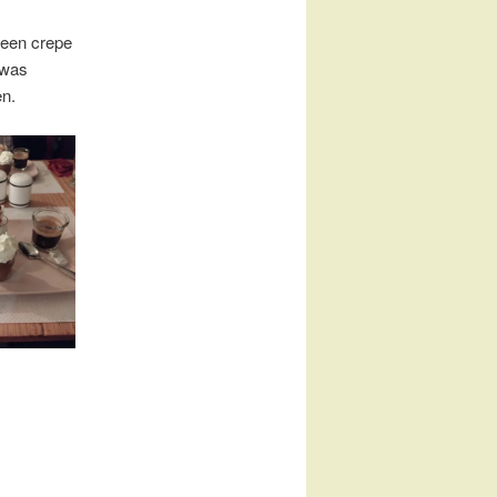
 een crepe
 was
en.