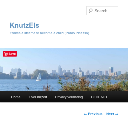
Sear
KnutzEls
It takes a lifetime to become a child (Pablo Picasso)
Save
Main
Home
Over mijzelf
Privacy verklaring
CONTACT
Skip
menu
to
Post
←
Previous
Next
→
navigation
primary