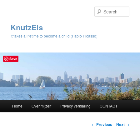
Sear
KnutzEls
It takes a lifetime to become a child (Pablo Picasso)
Save
Main
Home
Over mijzelf
Privacy verklaring
CONTACT
Skip
menu
to
Post
←
Previous
Next
→
navigation
primary