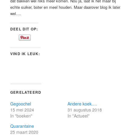
dat bakken wel niks meer komen. Nou ja, laat ik het maar bij
echte suiker, boter en meel houden. Maar daarover blog ik later
wel….
DEEL DIT OP:
VIND IK LEUK:
GERELATEERD
Gegoochel
Andere koek….
15 mei 2024
31 augustus 2018
In "boeken"
In "Actueel"
Quarantaine
25 maart 2020