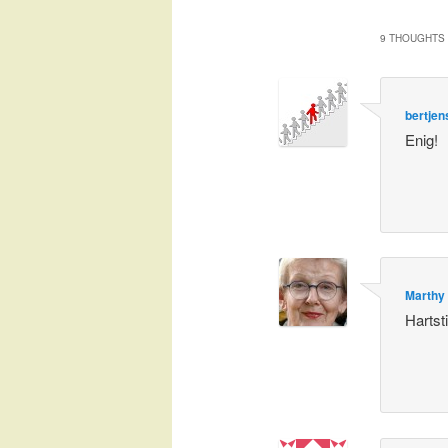
9 THOUGHTS 
bertjen
Enig!
Marthy
Hartst