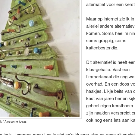
alternatief voor een ker
Maar op internet zie ik in
allerlei andere alternatie
komen. Soms heel minima
soms grappig, soms
kattenbestendig.
Dit alternatief is heeft e
klus-gehalte. Vast een
timmerfanaat die nog wat
overhad. En een doos vo
haakjes. Likje beits van 
kast van jaren her en ki
geheel eigen kerstboom. 
zijn naalden verspreidt e
ook nog eens iets aan k
k / Awesome ideas
m leuk. Jammer, maar Leo is niet zo’n klusser, dus na-apen zit er niet