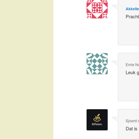
Akkeli
Pracht
Emie N
Leuk g
Sjoerd
Dat is