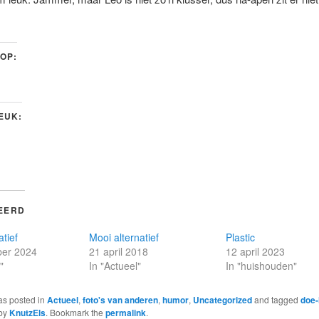
 OP:
LEUK:
EERD
atief
Mooi alternatief
Plastic
er 2024
21 april 2018
12 april 2023
"
In "Actueel"
In "huishouden"
as posted in
Actueel
,
foto's van anderen
,
humor
,
Uncategorized
and tagged
doe-
by
KnutzEls
. Bookmark the
permalink
.