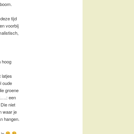
stboom.
 deze tijd
ven voorbij
listisch,
en hoog
 latjes
l oude
die groene
jk….: een
Die niet
n waar je
an hangen.
 in