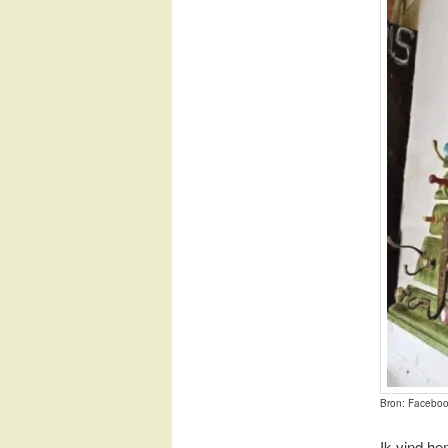
Bron: Faceboo
Ik vind he