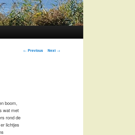
Post
←
Previous
Next
→
navigation
een boom,
ts wat met
rs rond de
er lichtjes
ns