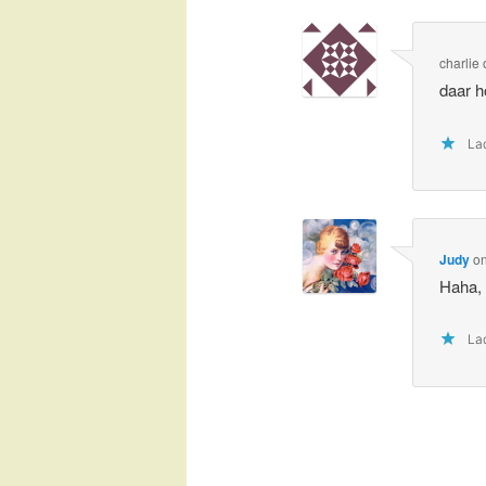
charlie
daar h
Lad
Judy
o
Haha, 
Lad