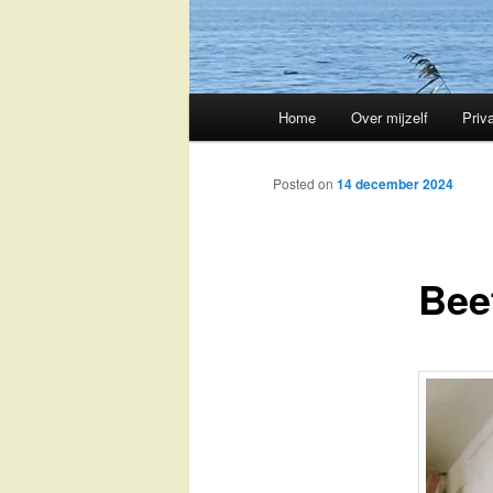
Main
Home
Over mijzelf
Priv
Skip
menu
to
Posted on
14 december 2024
primary
Beet
content