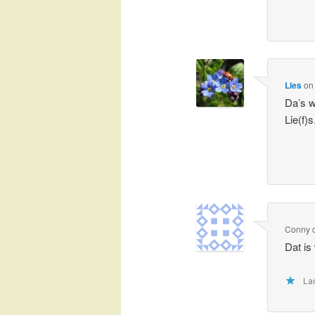
Lies
o
Da’s w
Lie(f)s
Conny
Dat is 
Lad