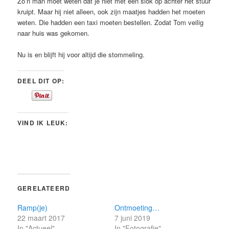
Zo’n man moet weten dat je niet met een slok op achter het stuur
kruipt. Maar hij niet alleen, ook zijn maatjes hadden het moeten
weten. Die hadden een taxi moeten bestellen. Zodat Tom veilig
naar huis was gekomen.
Nu is en blijft hij voor altijd die stommeling.
DEEL DIT OP:
VIND IK LEUK:
GERELATEERD
Ramp(je)
Ontmoeting…
22 maart 2017
7 juni 2019
In "Actueel"
In "Fotografie"