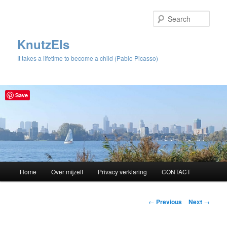
Sear
KnutzEls
It takes a lifetime to become a child (Pablo Picasso)
Save
Main
Home
Over mijzelf
Privacy verklaring
CONTACT
Skip
menu
to
Post
←
Previous
Next
→
navigation
primary