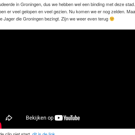
udeerde in Groningen, dus we hebben wel een binding met deze stad
en er veel gelopen en veel gezien. Nu komen we er nog zelden. Maar
e Jager die Groningen bezingt. Zijn we weer even terug
de clip niet start,
dit is de link