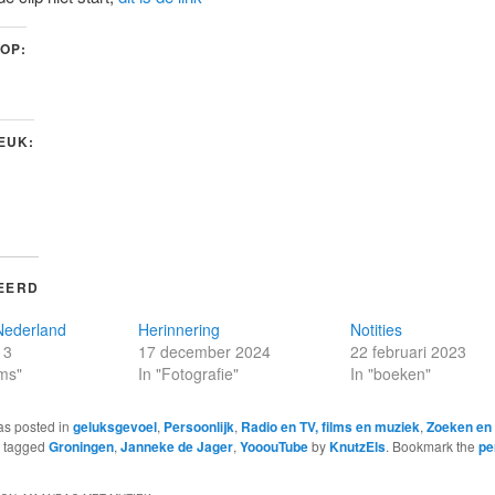
 OP:
LEUK:
EERD
Nederland
Herinnering
Notities
13
17 december 2024
22 februari 2023
ms"
In "Fotografie"
In "boeken"
as posted in
geluksgevoel
,
Persoonlijk
,
Radio en TV, films en muziek
,
Zoeken en 
 tagged
Groningen
,
Janneke de Jager
,
YooouTube
by
KnutzEls
. Bookmark the
pe