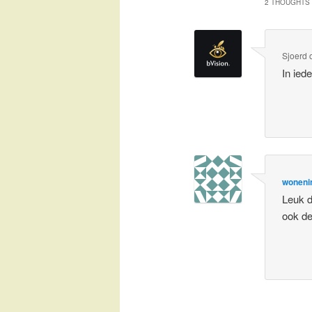
2 THOUGHTS 
Sjoerd
In ied
woneni
Leuk d
ook de