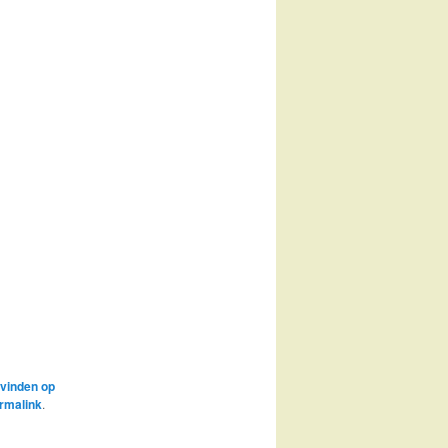
vinden op
rmalink
.