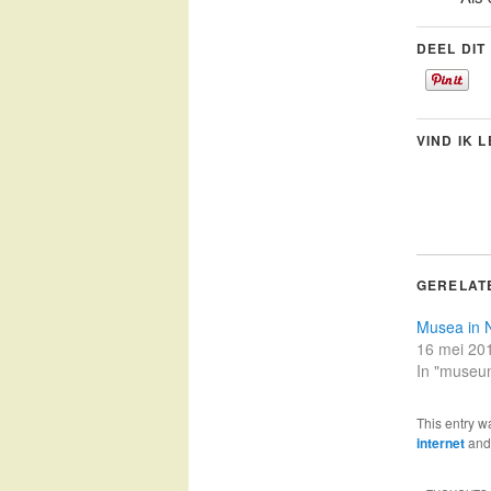
DEEL DIT
VIND IK 
GERELAT
Musea in 
16 mei 20
In "museu
This entry w
internet
and