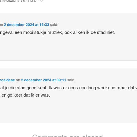
ON “
MAANDAG MET MUZIEK
”
on
2 december 2024 at 16:33
said:
er geval een mooi stukje muziek, ook al ken ik de stad niet.
ncaldese
on
2 december 2024 at 09:11
said:
at je die stad goed kent. Ik was er eens een lang weekend maar dat
 enige keer dat ik er was.
Comments are closed.