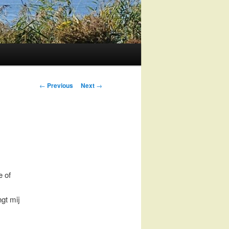
Post
←
Previous
Next
→
navigation
e of
ngt mij