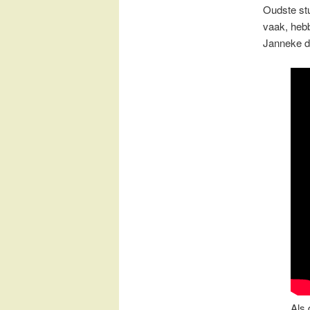
Oudste st
vaak, hebb
Janneke d
Als 